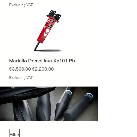
Excluding VAT
Martello Demolitore Xp101 Pb
Regular Price
Sale Price
€3,500.00
€2,200.00
Excluding VAT
Filter