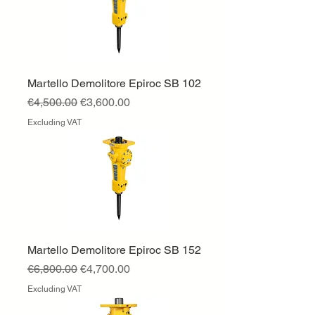
Martello Demolitore Epiroc SB 102
Regular Price
Sale Price
€4,500.00
€3,600.00
Excluding VAT
Martello Demolitore Epiroc SB 152
Regular Price
Sale Price
€6,800.00
€4,700.00
Excluding VAT