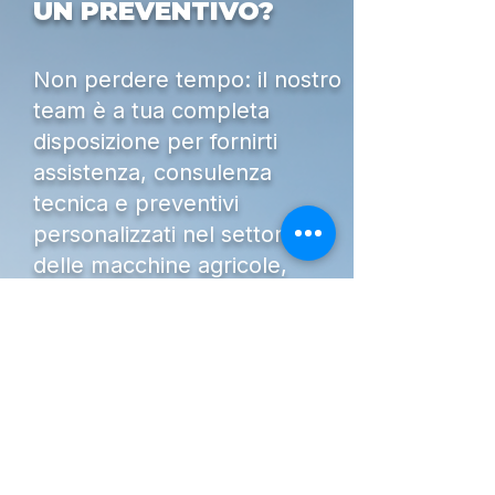
UN PREVENTIVO?
Non perdere tempo: il nostro
team è a tua completa
disposizione per fornirti
assistenza, consulenza
tecnica e preventivi
personalizzati nel settore
delle macchine agricole,
movimento terra,
giardinaggio e attrezzature
professionali.
Dal 1951 supportiamo
aziende, professionisti e
privati nella scelta delle
migliori soluzioni per il loro