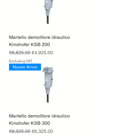
Martello demolitore idraulico
Kinshofer KSB 200
Regular Price
Sale Price
€6,825.00
€4,925.00
Excluding VAT
Nuovo Arrivo
Martello demolitore idraulico
Kinshofer KSB 300
Regular Price
Sale Price
€8,925.00
€6,325.00