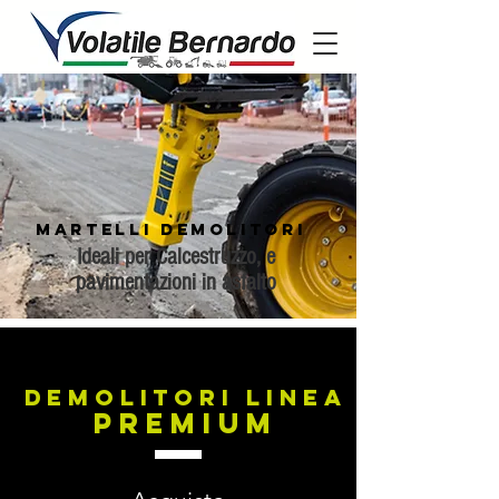
Martelli Demolitori
Ideali per Calcestruzzo, e
pavimentazioni in asfalto
demolitori Linea
Premium