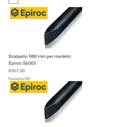
Scalpello R80 mm per martello
Epiroc Sb302
Price
€357.00
Excluding VAT