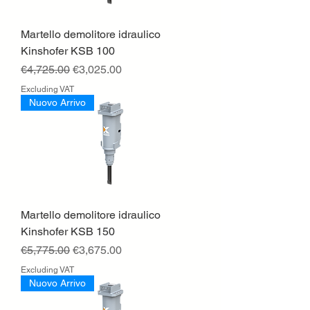
Martello demolitore idraulico
Kinshofer KSB 100
Regular Price
Sale Price
€4,725.00
€3,025.00
Excluding VAT
Nuovo Arrivo
Martello demolitore idraulico
Kinshofer KSB 150
Regular Price
Sale Price
€5,775.00
€3,675.00
Excluding VAT
Nuovo Arrivo