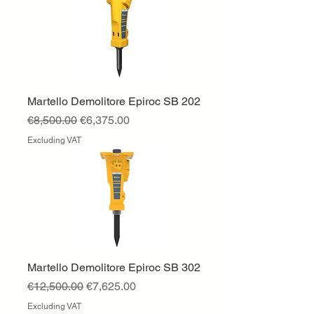
Martello Demolitore Epiroc SB 202
Regular Price
Sale Price
€8,500.00
€6,375.00
Excluding VAT
Martello Demolitore Epiroc SB 302
Regular Price
Sale Price
€12,500.00
€7,625.00
Excluding VAT