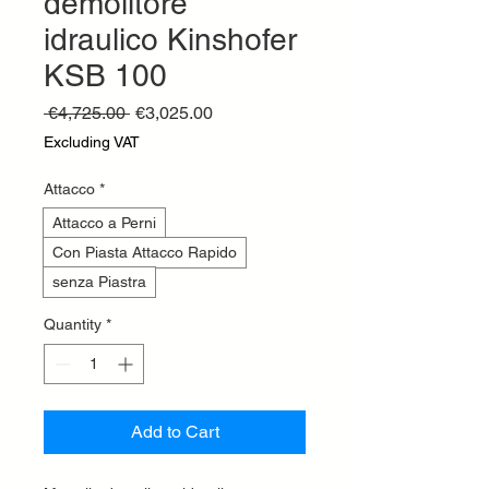
demolitore
idraulico Kinshofer
KSB 100
Regular
Sale
 €4,725.00 
€3,025.00
Price
Price
Excluding VAT
Attacco
*
Attacco a Perni
Con Piasta Attacco Rapido
senza Piastra
Quantity
*
Add to Cart