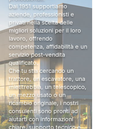
Dal 1951 supportiamo
aziende, professionisti e
privati nella scelta delle
migliori soluzioni per il loro
lavoro, offrendo
competenza, affidabilità e un
servizio post-vendita
qualificato.
Che tu stia cercando un
trattore, un escavatore, una
mietitrebbia, un telescopico,
un mezzo usato o un
ricambio originale, i nostri
consulenti sono pronti ad
aiutarti con informazioni
chiare, supporto tecnico e