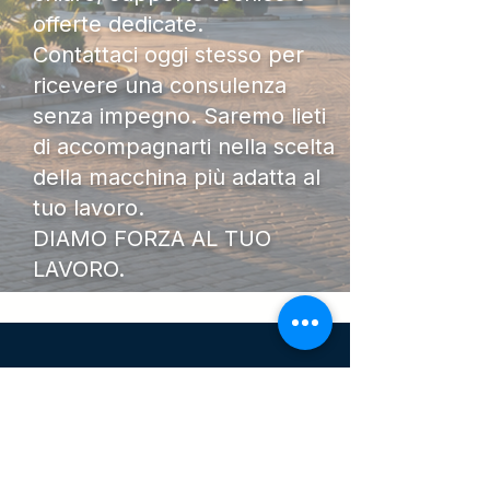
offerte dedicate.
Contattaci oggi stesso per
ricevere una consulenza
senza impegno. Saremo lieti
di accompagnarti nella scelta
della macchina più adatta al
tuo lavoro.
DIAMO FORZA AL TUO
LAVORO.
I Nostri
Orari