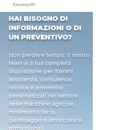
Livello di potenza
115 dB(A)
Excluding VAT
sonora, garantito
³
HAI BISOGNO DI
INFORMAZIONI O DI
UN PREVENTIVO?
Non perdere tempo: il nostro
team è a tua completa
disposizione per fornirti
assistenza, consulenza
tecnica e preventivi
personalizzati nel settore
delle macchine agricole,
movimento terra,
giardinaggio e attrezzature
professionali.