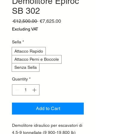
Demolitore Epiroc
SB 302
Regular
Sale
 €12,500.00 
€7,625.00
Price
Price
Excluding VAT
Sella
*
Attacco Rapido
Attacco Perni e Boccole
Senza Sella
Quantity
*
Add to Cart
Demolitore idraulico per escavatori di
4,5-9 tonnellate (9 900-19.800 lb)