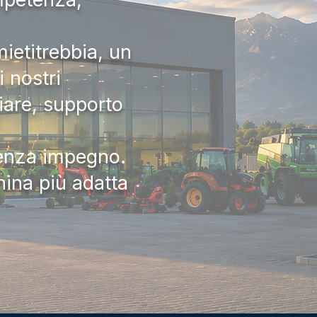
ietitrebbia, un
 nostri
iare, supporto
senza impegno.
hina più adatta