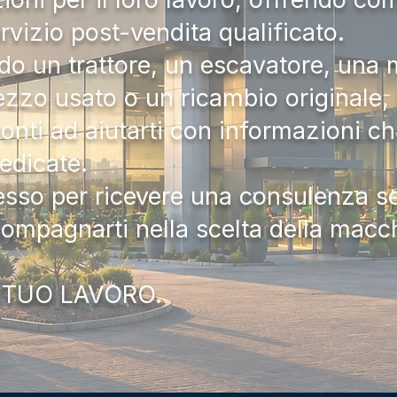
ervizio post-vendita qualificato.
do un trattore, un escavatore, una m
zzo usato o un ricambio originale, i
onti ad aiutarti con informazioni ch
dedicate.
tesso per ricevere una consulenza 
compagnarti nella scelta della macc
 TUO LAVORO.