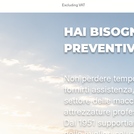
Excluding VAT
HAI BISOG
PREVENTI
Non perdere tempo:
fornirti assistenz
settore delle macc
attrezzature profe
Dal 1951 supportia
delle migliori solu