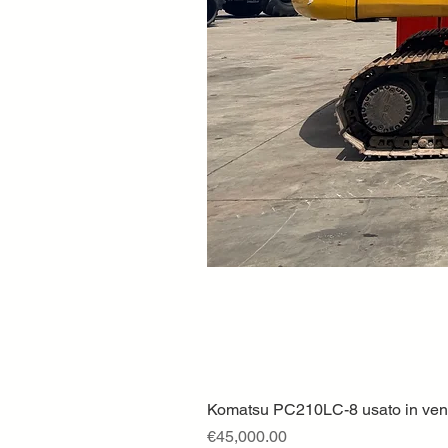
Komatsu PC210LC-8 usato in vendi
Price
€45,000.00