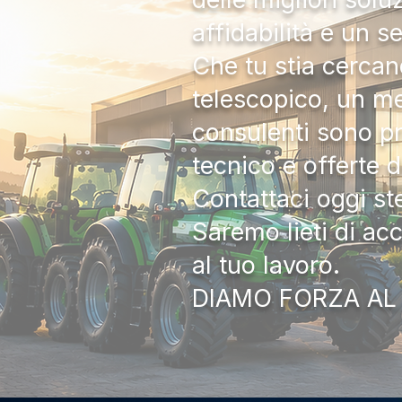
affidabilità e un s
Che tu stia cercan
telescopico, un me
consulenti sono pr
tecnico e offerte 
Contattaci oggi s
Saremo lieti di ac
al tuo lavoro.
DIAMO FORZA AL