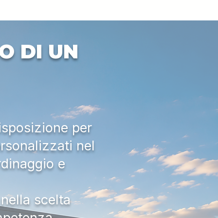
Excluding VAT
O DI UN
isposizione per
rsonalizzati nel
rdinaggio e
nella scelta
ompetenza,