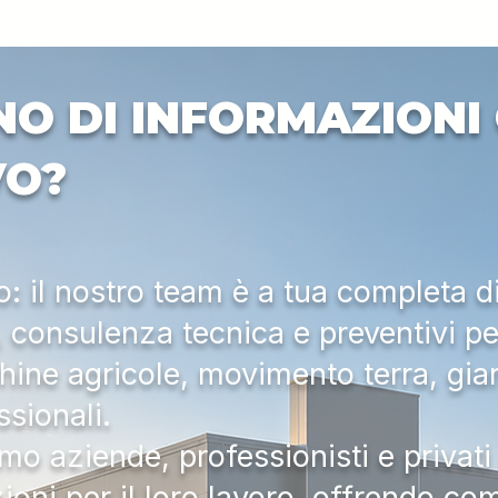
NO DI INFORMAZIONI 
VO?
 il nostro team è a tua completa d
a, consulenza tecnica e preventivi pe
hine agricole, movimento terra, gia
ssionali.
mo aziende, professionisti e privati 
zioni per il loro lavoro, offrendo c