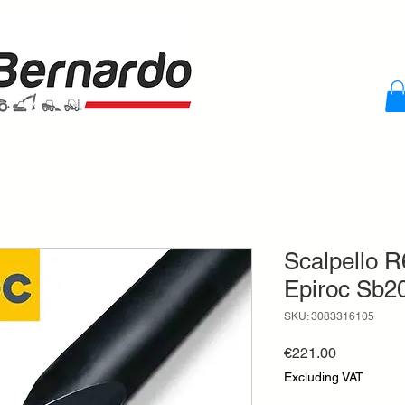
Scalpello R
Epiroc Sb2
SKU: 3083316105
Price
€221.00
Excluding VAT