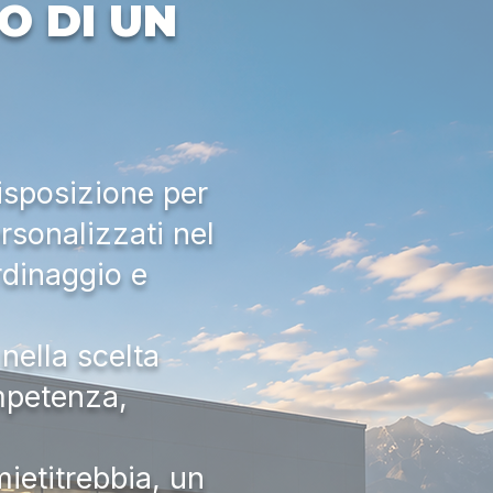
O DI UN
isposizione per
rsonalizzati nel
rdinaggio e
nella scelta
ompetenza,
ietitrebbia, un