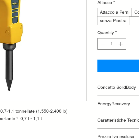
Attacco
*
Attacco a Perni
Co
senza Piastra
Quantity
*
Concetto SolidBody
Integra il meccanismo
EnergyRecovery
guida in un unico blo
 0,7-1,1 tonnellate (1.550-2.400 lb)
numero totale delle p
L'energia di rinculo
elementi ammortizzator
rtante ¹: 0,7 t - 1,1 t
Caratteristiche Tecni
utilizzata per aument
prigionieri per un ris
necessità di ulteriori
estremamente sottile 
ridurre le vibrazioni.
Classe di peso dell
Prezzo Iva esclusa
manovrabilità. Il rive