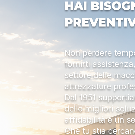
HAI BISOG
PREVENTI
Non perdere tempo:
fornirti assistenz
settore delle macc
attrezzature profe
Dal 1951 supportia
delle migliori solu
affidabilità e un s
Che tu stia cercan