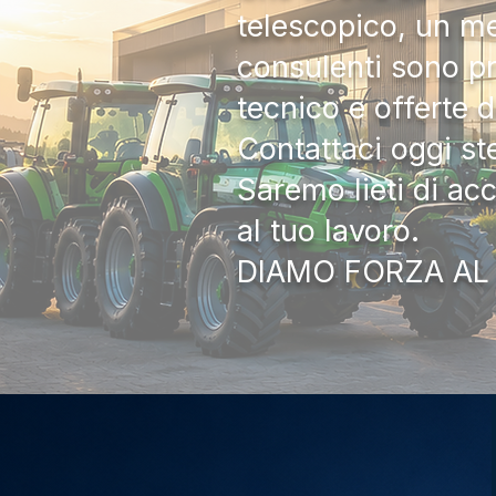
telescopico, un me
consulenti sono pr
tecnico e offerte 
Contattaci oggi s
Saremo lieti di ac
al tuo lavoro.
DIAMO FORZA AL