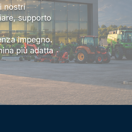
 nostri
iare, supporto
senza impegno.
hina più adatta