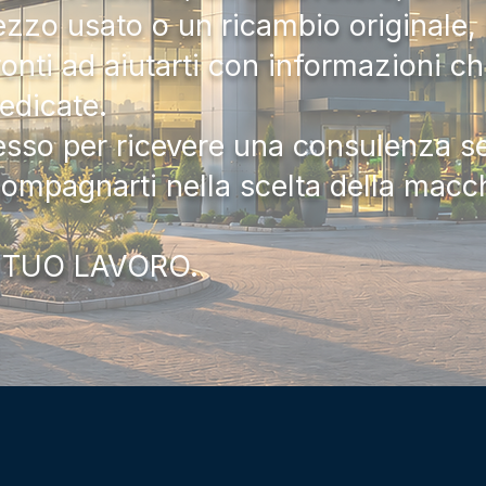
zzo usato o un ricambio originale, i
onti ad aiutarti con informazioni ch
dedicate.
tesso per ricevere una consulenza 
compagnarti nella scelta della macc
 TUO LAVORO.