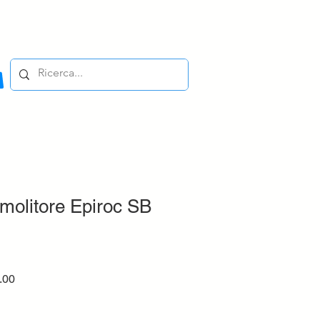
molitore Epiroc SB
r
Sale
.00
Price