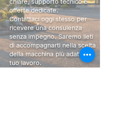
chiare, supporto tecnico e
offerte dedicate.
Contattaci oggi stesso per
ricevere una consulenza
senza impegno. Saremo lieti
di accompagnarti nella scelta
della macchina più adatta al
tuo lavoro.
DIAMO FORZA AL TUO
LAVORO.
I Nostri
Orari