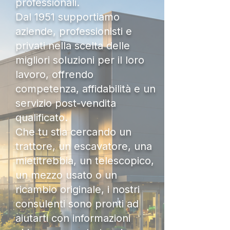
professionali.
Dal 1951 supportiamo
aziende, professionisti e
privati nella scelta delle
migliori soluzioni per il loro
lavoro, offrendo
competenza, affidabilità e un
servizio post-vendita
qualificato.
Che tu stia cercando un
trattore, un escavatore, una
mietitrebbia, un telescopico,
un mezzo usato o un
ricambio originale, i nostri
consulenti sono pronti ad
aiutarti con informazioni