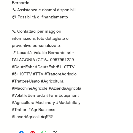
Bernardo
🔧 Assistenza e ricambi disponibili
💳 Possibilità di finanziamento
📞 Contattaci per maggiori
informazioni, foto dettagliate o
preventivo personalizzato.
📍 Località: Volatile Bernardo srl -
PALAGONIA (CT)📞 0957951229
#DeutzFahr #DeutzFahr5110TTV
#5110TTV #TTV #TrattoreAgricolo
#TrattoreUsato #Agricoltura
#MacchineAgricole #AziendaAgricola
#VolatileBernardo #FarmEquipment
#AgriculturalMachinery #MadeInItaly
#Trattori #AgriBusiness
#LavoriAgricoli 🚜🌾💚