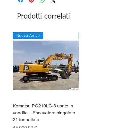
Prodotti correlati
Nuovo Arrivo
Nuovo Arrivo
Komatsu PC210LC-8 usato in
DEUTZ-FAHR 5110 TT
vendita – Escavatore cingolato
Prezzo
33.000,00 €
21 tonnellate
IVA esclusa
Prezzo
45.000,00 €