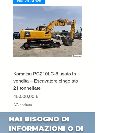
Nuovo Arrivo
Nuovo Arrivo
Komatsu PC210LC-8 usato in
DEUTZ-FAHR 5110 TT
vendita – Escavatore cingolato
Prezzo
33.000,00 €
21 tonnellate
IVA esclusa
Prezzo
45.000,00 €
IVA esclusa
HAI BISOGNO DI
INFORMAZIONI O DI