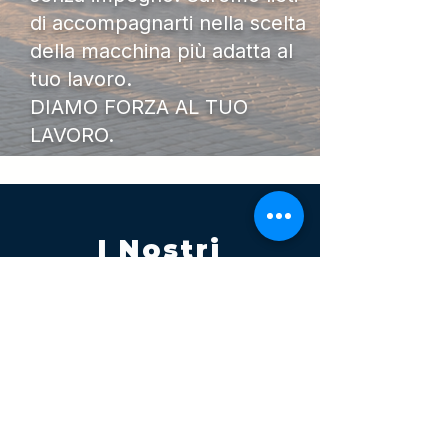
di accompagnarti nella scelta
della macchina più adatta al
tuo lavoro.
DIAMO FORZA AL TUO
LAVORO.
I Nostri
Orari
Lunedi - Venerdì 08:00 - 13:00
14:30 20:00
Sabato 08:00 - 14:00