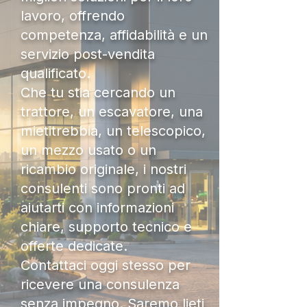
lavoro, offrendo
competenza, affidabilità e un
servizio post-vendita
qualificato.
Che tu stia cercando un
trattore, un escavatore, una
mietitrebbia, un telescopico,
un mezzo usato o un
ricambio originale, i nostri
consulenti sono pronti ad
aiutarti con informazioni
chiare, supporto tecnico e
offerte dedicate.
Contattaci oggi stesso per
ricevere una consulenza
senza impegno. Saremo lieti