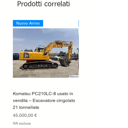
Prodotti correlati
Nuovo Arrivo
Nuovo Arrivo
Komatsu PC210LC-8 usato in
DEUTZ-FAHR 5110 TT
vendita – Escavatore cingolato
Prezzo
33.000,00 €
21 tonnellate
IVA esclusa
Prezzo
45.000,00 €
IVA esclusa