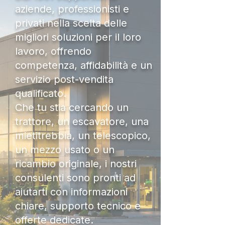
aziende, professionisti e
privati nella scelta delle
migliori soluzioni per il loro
lavoro, offrendo
competenza, affidabilità e un
servizio post-vendita
qualificato.
Che tu stia cercando un
trattore, un escavatore, una
mietitrebbia, un telescopico,
un mezzo usato o un
ricambio originale, i nostri
consulenti sono pronti ad
aiutarti con informazioni
chiare, supporto tecnico e
offerte dedicate.