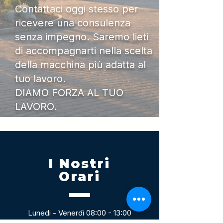
Contattaci oggi stesso per
ricevere una consulenza
senza impegno. Saremo lieti
di accompagnarti nella scelta
della macchina più adatta al
tuo lavoro.
DIAMO FORZA AL TUO
LAVORO.
I Nostri
Orari
Lunedi - Venerdì 08:00 - 13:00