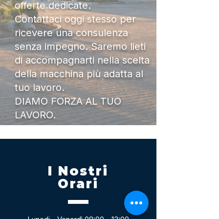
offerte dedicate.
Contattaci oggi stesso per
ricevere una consulenza
senza impegno. Saremo lieti
di accompagnarti nella scelta
della macchina più adatta al
tuo lavoro.
DIAMO FORZA AL TUO
LAVORO.
I Nostri
Orari