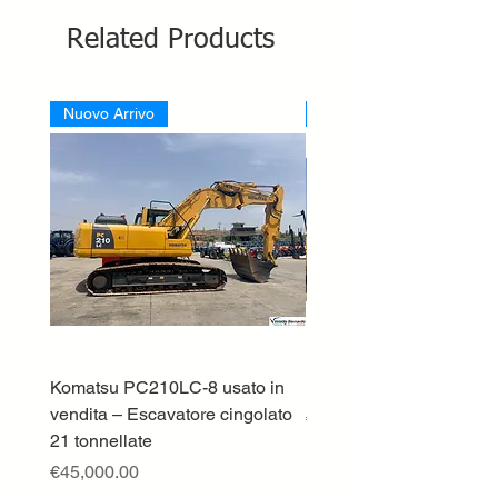
Related Products
Nuovo Arrivo
Nuovo Arrivo
Komatsu PC210LC-8 usato in
DEUTZ-FAHR 5110 TT
vendita – Escavatore cingolato
Price
€33,000.00
21 tonnellate
Excluding VAT
Price
€45,000.00