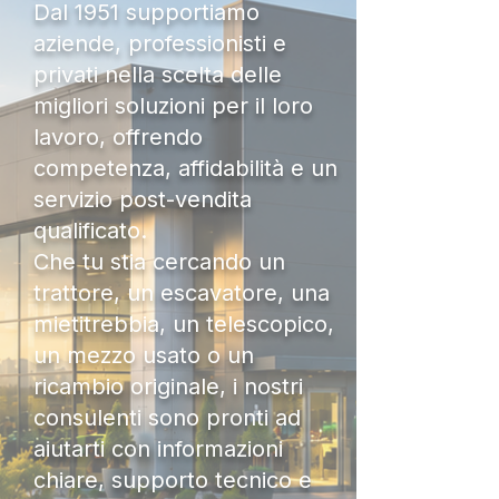
Dal 1951 supportiamo
aziende, professionisti e
privati nella scelta delle
migliori soluzioni per il loro
lavoro, offrendo
competenza, affidabilità e un
servizio post-vendita
qualificato.
Che tu stia cercando un
trattore, un escavatore, una
mietitrebbia, un telescopico,
un mezzo usato o un
ricambio originale, i nostri
consulenti sono pronti ad
aiutarti con informazioni
chiare, supporto tecnico e