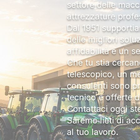
settore delle macc
attrezzature profe
Dal 1951 supportia
delle migliori solu
affidabilità e un s
Che tu stia cercan
telescopico, un me
consulenti sono pr
tecnico e offerte 
Contattaci oggi s
Saremo lieti di ac
al tuo lavoro.