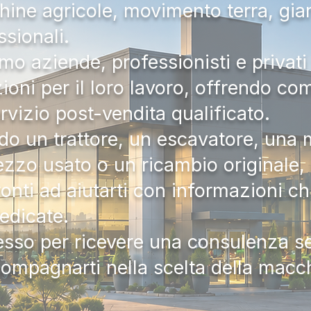
hine agricole, movimento terra, gia
ssionali.
mo aziende, professionisti e privati 
zioni per il loro lavoro, offrendo c
ervizio post-vendita qualificato.
do un trattore, un escavatore, una m
zzo usato o un ricambio originale, i
onti ad aiutarti con informazioni ch
dedicate.
tesso per ricevere una consulenza 
compagnarti nella scelta della macc