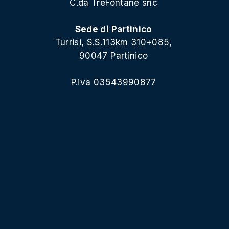
C.da TreFontane snc
Sede di Partinico
Turrisi, S.S.113km 310+085,
90047 Partinico
P.iva 03543990877