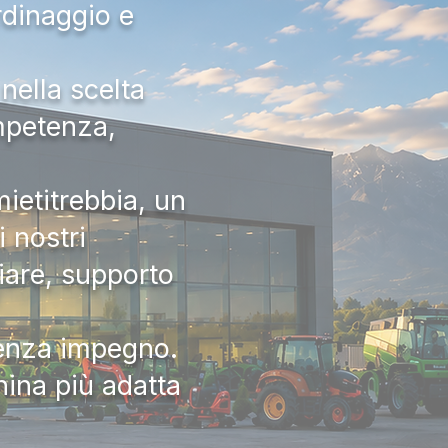
rdinaggio e
nella scelta
ompetenza,
ietitrebbia, un
 nostri
iare, supporto
senza impegno.
hina più adatta