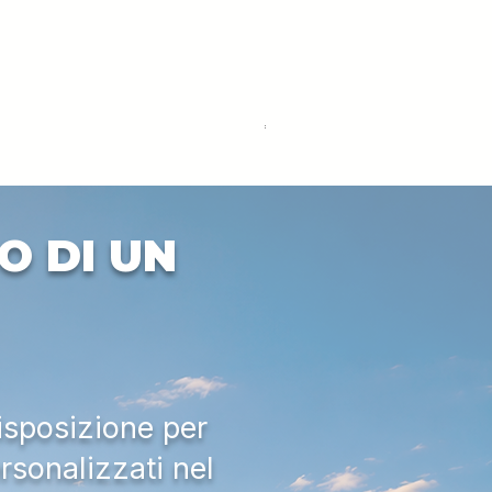
DEUTZ-FAHR 5110 TTV
Price
€33,000.00
Excluding VAT
O DI UN
isposizione per
rsonalizzati nel