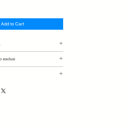
Add to Cart
.
essionaria.
o esclusi