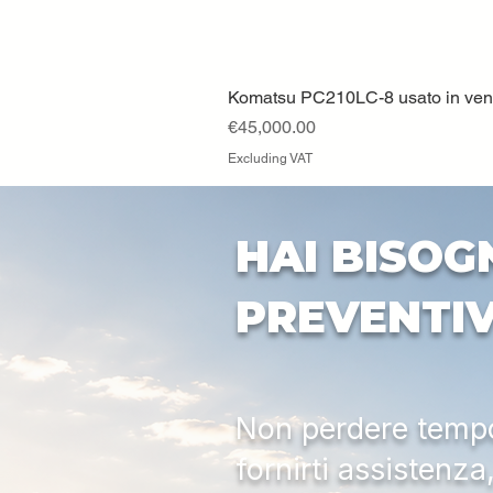
Komatsu PC210LC-8 usato in vendi
Price
€45,000.00
Excluding VAT
HAI BISOG
PREVENTI
Non perdere tempo:
fornirti assistenz