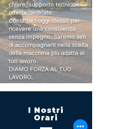
chiare, supporto tecnico e
offerte dedicate.
Contattaci oggi stesso per
ricevere una consulenza
senza impegno. Saremo lieti
di accompagnarti nella scelta
della macchina più adatta al
tuo lavoro.
DIAMO FORZA AL TUO
LAVORO.
I Nostri
Orari