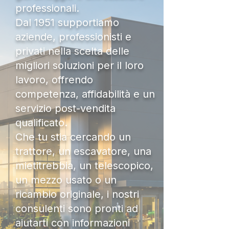
professionali.
Dal 1951 supportiamo
aziende, professionisti e
privati nella scelta delle
migliori soluzioni per il loro
lavoro, offrendo
competenza, affidabilità e un
servizio post-vendita
qualificato.
Che tu stia cercando un
trattore, un escavatore, una
mietitrebbia, un telescopico,
un mezzo usato o un
ricambio originale, i nostri
consulenti sono pronti ad
aiutarti con informazioni