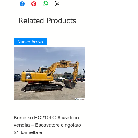
Related Products
Nuovo Arrivo
Nuovo Arrivo
Komatsu PC210LC-8 usato in
DEUTZ-FAHR 5110 TT
vendita – Escavatore cingolato
Price
€33,000.00
21 tonnellate
Excluding VAT