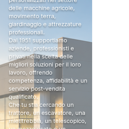
personalizzati nel settore
delle macchine agricole,
movimento terra,
giardinaggio e attrezzature
professionali.
Dal 1951 supportiamo
aziende, professionisti e
privati nella scelta delle
migliori soluzioni per il loro
lavoro, offrendo
competenza, affidabilità e un
servizio post-vendita
qualificato.
Che tu stia cercando un
trattore, un escavatore, una
mietitrebbia, un telescopico,