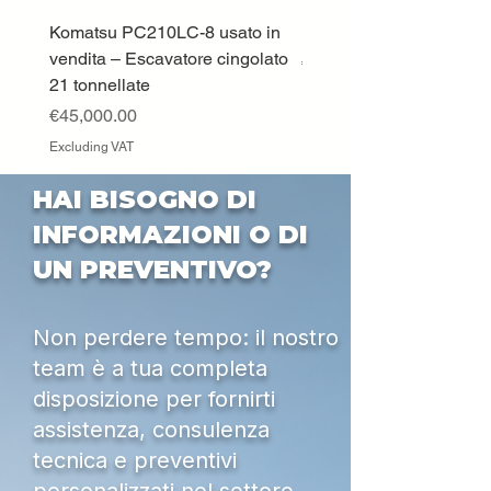
Verniciatura speciale a polvere o
liquido (primer e smalto)
Komatsu PC210LC-8 usato in
DEUTZ-FAHR 5110 TT
vendita – Escavatore cingolato
Price
€33,000.00
21 tonnellate
Excluding VAT
Price
€45,000.00
Excluding VAT
HAI BISOGNO DI
INFORMAZIONI O DI
UN PREVENTIVO?
Non perdere tempo: il nostro
team è a tua completa
disposizione per fornirti
assistenza, consulenza
tecnica e preventivi