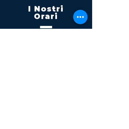
I Nostri
Orari
Lunedi - Venerdì 08:00 - 13:00
14:30 20:00
Sabato 08:00 - 14:00
Seguici su
Contatti