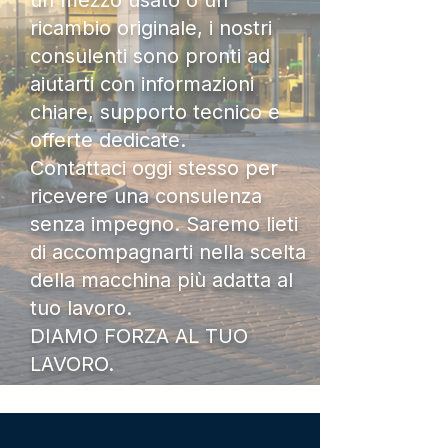
un mezzo usato o un
ricambio originale, i nostri
consulenti sono pronti ad
aiutarti con informazioni
chiare, supporto tecnico e
offerte dedicate.
Contattaci oggi stesso per
ricevere una consulenza
senza impegno. Saremo lieti
di accompagnarti nella scelta
della macchina più adatta al
tuo lavoro.
DIAMO FORZA AL TUO
LAVORO.