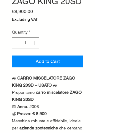
ZAGO KING 20SD
Price
€8,900.00
Excluding VAT
Quantity
*
Add to Cart
🚜
CARRO MISCELATORE ZAGO
KING 20SD – USATO
🚜
Proponiamo
carro miscelatore ZAGO
KING 20SD
📅
Anno:
2006
💰
Prezzo:
€ 8.900
Macchina robusta e affidabile, ideale
per
aziende zootecniche
che cercano