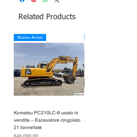
Related Products
Nuovo Arrivo
Nuovo Arrivo
Komatsu PC210LC-8 usato in
DEUTZ-FAHR 5110 TT
vendita – Escavatore cingolato
Price
€33,000.00
21 tonnellate
Excluding VAT
Price
€45,000.00