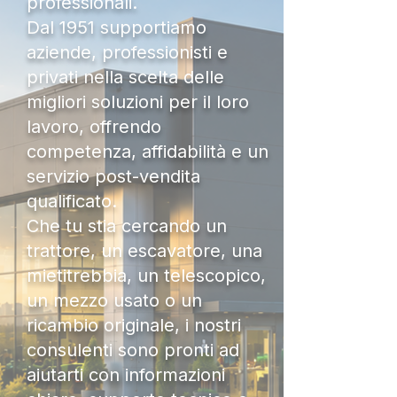
professionali.
Dal 1951 supportiamo
aziende, professionisti e
privati nella scelta delle
migliori soluzioni per il loro
lavoro, offrendo
competenza, affidabilità e un
servizio post-vendita
qualificato.
Che tu stia cercando un
trattore, un escavatore, una
mietitrebbia, un telescopico,
un mezzo usato o un
ricambio originale, i nostri
consulenti sono pronti ad
aiutarti con informazioni