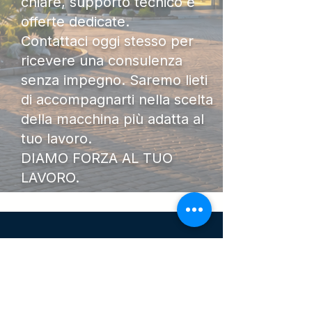
chiare, supporto tecnico e
offerte dedicate.
Contattaci oggi stesso per
ricevere una consulenza
senza impegno. Saremo lieti
di accompagnarti nella scelta
della macchina più adatta al
tuo lavoro.
DIAMO FORZA AL TUO
LAVORO.
I Nostri
Orari