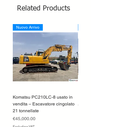
Related Products
Nuovo Arrivo
Nuovo Arrivo
Komatsu PC210LC-8 usato in
DEUTZ-FAHR 5110 TT
vendita – Escavatore cingolato
Price
€33,000.00
21 tonnellate
Excluding VAT
Price
€45,000.00
Excluding VAT