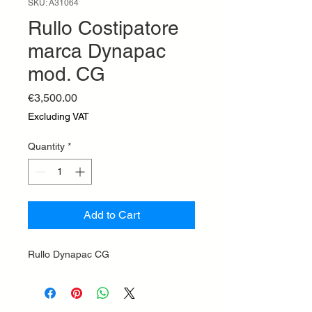
SKU: A31064
Rullo Costipatore
marca Dynapac
mod. CG
Price
€3,500.00
Excluding VAT
Quantity
*
Add to Cart
Rullo Dynapac CG