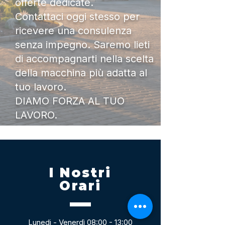
offerte dedicate.
Contattaci oggi stesso per
ricevere una consulenza
senza impegno. Saremo lieti
di accompagnarti nella scelta
della macchina più adatta al
tuo lavoro.
DIAMO FORZA AL TUO
LAVORO.
I Nostri
Orari
Lunedi - Venerdì 08:00 - 13:00