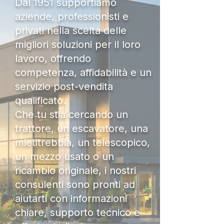
Dal 1951 supportiamo
aziende, professionisti e
privati nella scelta delle
migliori soluzioni per il loro
lavoro, offrendo
competenza, affidabilità e un
servizio post-vendita
qualificato.
Che tu stia cercando un
trattore, un escavatore, una
mietitrebbia, un telescopico,
un mezzo usato o un
ricambio originale, i nostri
consulenti sono pronti ad
aiutarti con informazioni
chiare, supporto tecnico e