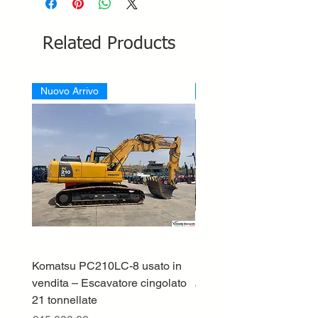
Related Products
Nuovo Arrivo
Nuovo Arrivo
Komatsu PC210LC-8 usato in
DEUTZ-FAHR 5110 TT
vendita – Escavatore cingolato
Price
€33,000.00
21 tonnellate
Excluding VAT