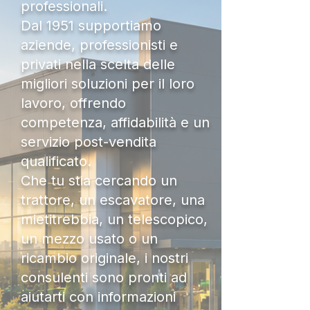
professionali.
Dal 1951 supportiamo
aziende, professionisti e
privati nella scelta delle
migliori soluzioni per il loro
lavoro, offrendo
competenza, affidabilità e un
servizio post-vendita
qualificato.
Che tu stia cercando un
trattore, un escavatore, una
mietitrebbia, un telescopico,
un mezzo usato o un
ricambio originale, i nostri
consulenti sono pronti ad
aiutarti con informazioni