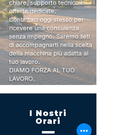
chiare, supporto tecnico e
offerte dedicate.
Contattaci oggi stesso per
ricevere una consulenza
senza impegno. Saremo lieti
di accompagnarti nella scelta
della macchina più adatta al
tuo lavoro.
DIAMO FORZA AL TUO
LAVORO.
I Nostri
Orari