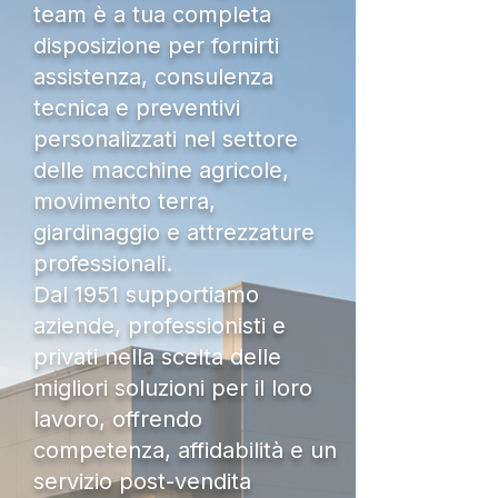
team è a tua completa
disposizione per fornirti
assistenza, consulenza
tecnica e preventivi
personalizzati nel settore
delle macchine agricole,
movimento terra,
giardinaggio e attrezzature
professionali.
Dal 1951 supportiamo
aziende, professionisti e
privati nella scelta delle
migliori soluzioni per il loro
lavoro, offrendo
competenza, affidabilità e un
servizio post-vendita