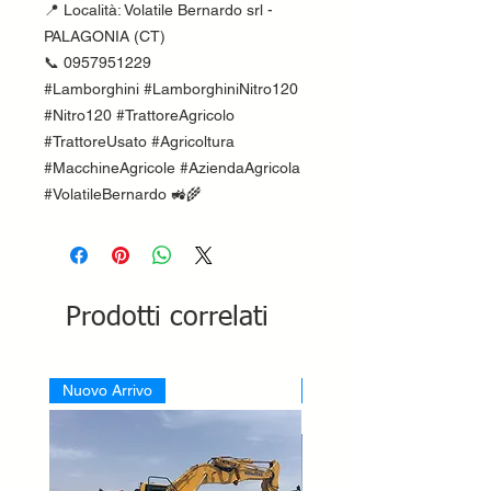
📍 Località: Volatile Bernardo srl -
PALAGONIA (CT)
📞 0957951229
#Lamborghini #LamborghiniNitro120
#Nitro120 #TrattoreAgricolo
#TrattoreUsato #Agricoltura
#MacchineAgricole #AziendaAgricola
#VolatileBernardo 🚜🌾
Prodotti correlati
Nuovo Arrivo
Nuovo Arrivo