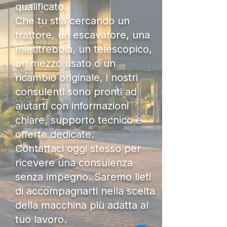
qualificato.
Che tu stia cercando un
trattore, un escavatore, una
mietitrebbia, un telescopico,
un mezzo usato o un
ricambio originale, i nostri
consulenti sono pronti ad
aiutarti con informazioni
chiare, supporto tecnico e
offerte dedicate.
Contattaci oggi stesso per
ricevere una consulenza
senza impegno. Saremo lieti
di accompagnarti nella scelta
della macchina più adatta al
tuo lavoro.