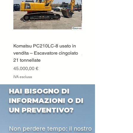
Komatsu PC210LC-8 usato in
DEUTZ-FAHR 5110 TT
vendita – Escavatore cingolato
Prezzo
33.000,00 €
21 tonnellate
IVA esclusa
Prezzo
45.000,00 €
IVA esclusa
HAI BISOGNO DI
INFORMAZIONI O DI
UN PREVENTIVO?
Non perdere tempo: il nostro