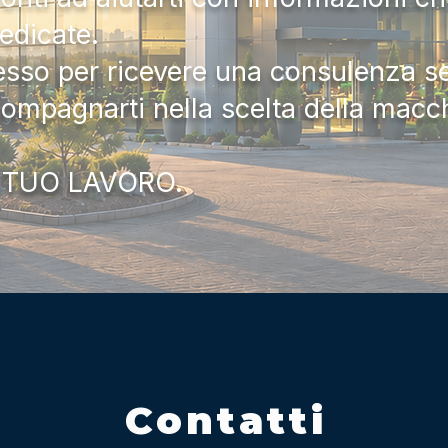
dedicate.
tesso per ricevere una consulenza 
compagnarti nella scelta della macc
 TUO LAVORO.
Contatti