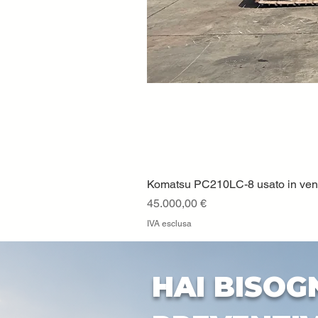
Komatsu PC210LC-8 usato in vendi
Prezzo
45.000,00 €
IVA esclusa
HAI BISOG