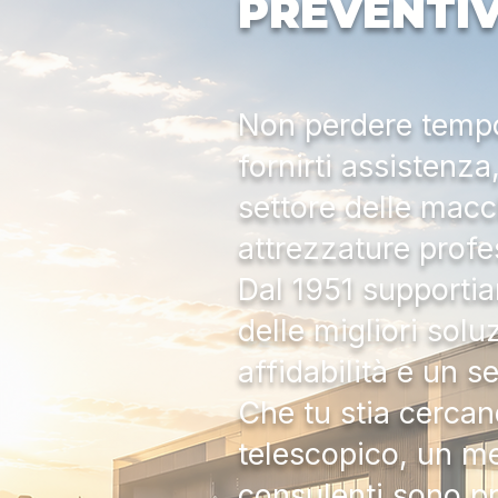
PREVENTI
Non perdere tempo:
fornirti assistenz
settore delle macc
attrezzature profe
Dal 1951 supportia
delle migliori solu
affidabilità e un s
Che tu stia cercan
telescopico, un me
consulenti sono pr