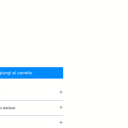
iungi al carrello
.
essionaria.
o esclusi