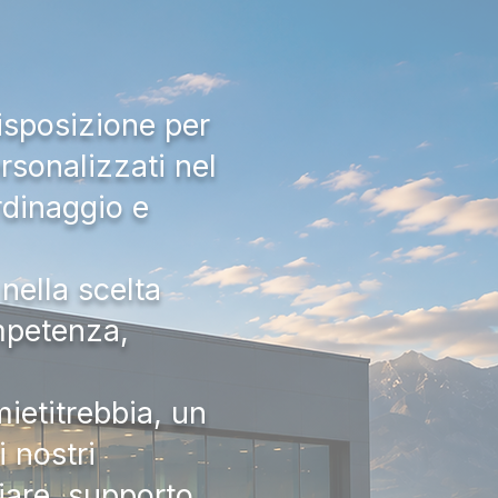
isposizione per
rsonalizzati nel
rdinaggio e
nella scelta
ompetenza,
ietitrebbia, un
 nostri
iare, supporto