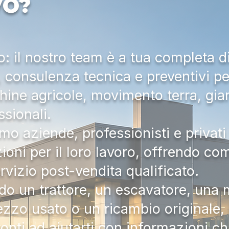
VO?
 il nostro team è a tua completa d
a, consulenza tecnica e preventivi pe
hine agricole, movimento terra, gia
ssionali.
mo aziende, professionisti e privati 
zioni per il loro lavoro, offrendo c
ervizio post-vendita qualificato.
do un trattore, un escavatore, una m
zzo usato o un ricambio originale, i
onti ad aiutarti con informazioni ch