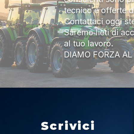
tecnico e offerte 
Contattaci oggi s
Saremo lieti di ac
al tuo lavoro.
DIAMO FORZA AL
Scrivici