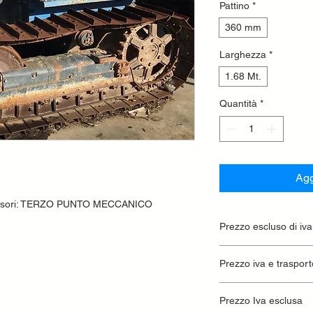
Pattino
*
360 mm
Larghezza
*
1.68 Mt.
Quantità
*
Agg
cessori: TERZO PUNTO MECCANICO
Prezzo escluso di iva
Ritiro presso la conc
Prezzo iva e trasport
Prezzo Iva esclusa