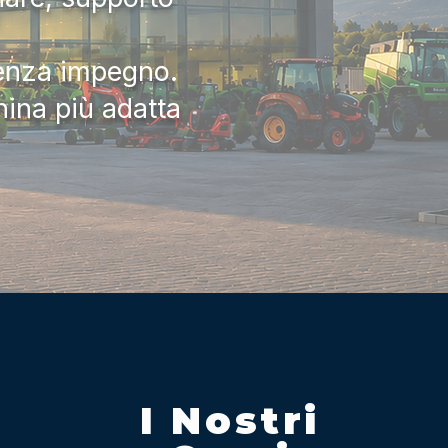
senza impegno.
hina più adatta
I Nostri