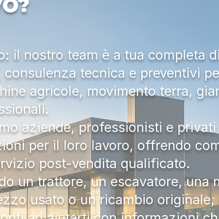
VO?
 il nostro team è a tua completa d
a, consulenza tecnica e preventivi pe
hine agricole, movimento terra, gia
ssionali.
mo aziende, professionisti e privati 
zioni per il loro lavoro, offrendo c
ervizio post-vendita qualificato.
do un trattore, un escavatore, una m
zzo usato o un ricambio originale, i
onti ad aiutarti con informazioni ch