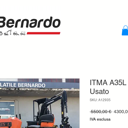
ITMA A35L T
Usato
SKU: A12935
Prezzo
 5500,00 € 
4300,0
regolar
IVA esclusa