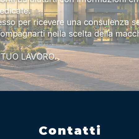
dedicate.
tesso per ricevere una consulenza 
compagnarti nella scelta della macc
 TUO LAVORO.
Contatti