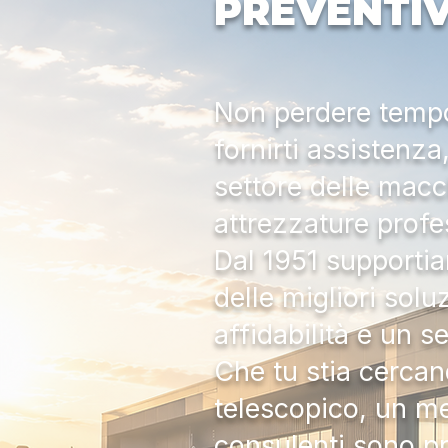
PREVENTI
Non perdere tempo:
fornirti assistenz
settore delle macc
attrezzature profe
Dal 1951 supportia
delle migliori solu
affidabilità e un s
Che tu stia cercan
telescopico, un me
consulenti sono pr