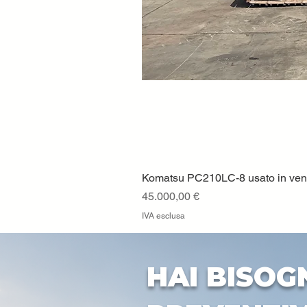
Komatsu PC210LC-8 usato in vendi
Prezzo
45.000,00 €
IVA esclusa
HAI BISOG