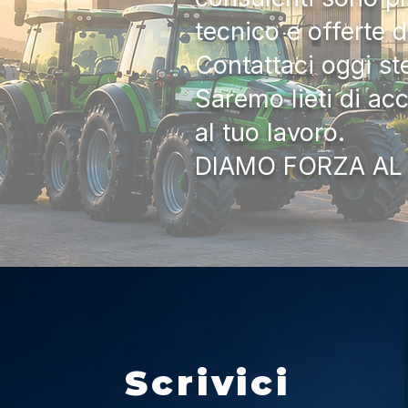
tecnico e offerte 
Contattaci oggi s
Saremo lieti di ac
al tuo lavoro.
DIAMO FORZA AL
Scrivici