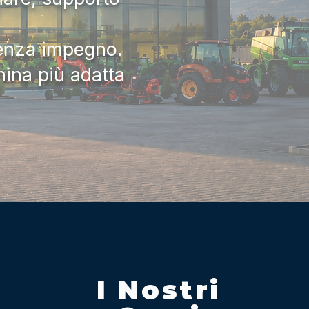
senza impegno.
hina più adatta
I Nostri