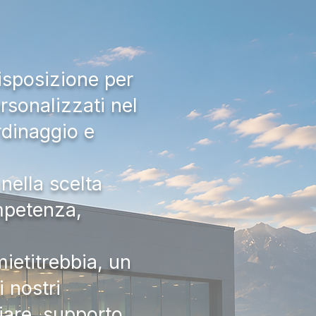
isposizione per
rsonalizzati nel
rdinaggio e
nella scelta
ompetenza,
ietitrebbia, un
 nostri
iare, supporto