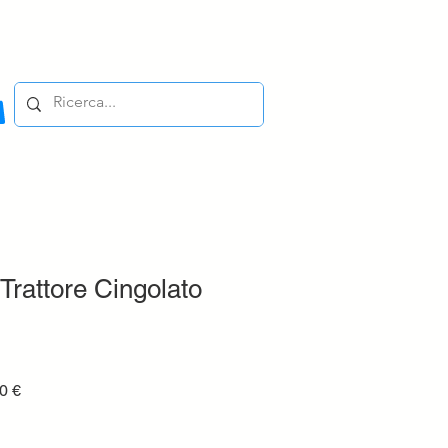
rattore Cingolato
Prezzo
0 €
e
scontato