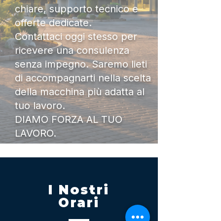
chiare, supporto tecnico e
offerte dedicate.
Contattaci oggi stesso per
ricevere una consulenza
senza impegno. Saremo lieti
di accompagnarti nella scelta
della macchina più adatta al
tuo lavoro.
DIAMO FORZA AL TUO
LAVORO.
I Nostri
Orari