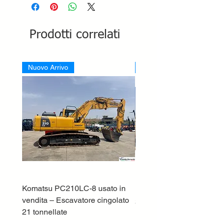
Prodotti correlati
Nuovo Arrivo
Nuovo Arrivo
Komatsu PC210LC-8 usato in
DEUTZ-FAHR 5110 TT
vendita – Escavatore cingolato
Prezzo
33.000,00 €
21 tonnellate
IVA esclusa