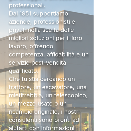
professionali.
Dal 1951 supportiamo
aziende, professionisti e
privati nella scelta delle
migliori soluzioni per il loro
lavoro, offrendo
competenza, affidabilità e un
servizio post-vendita
qualificato.
Che tu stia cercando un
trattore, un escavatore, una
mietitrebbia, un telescopico,
un mezzo usato o un
ricambio originale, i nostri
consulenti sono pronti ad
aiutarti con informazioni