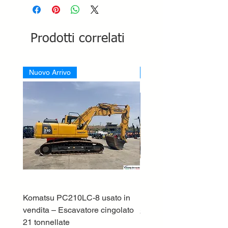
Prodotti correlati
Nuovo Arrivo
Nuovo Arrivo
Komatsu PC210LC-8 usato in
DEUTZ-FAHR 5110 TT
vendita – Escavatore cingolato
Prezzo
33.000,00 €
21 tonnellate
IVA esclusa