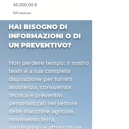
Prezzo
45.000,00 €
IVA esclusa
HAI BISOGNO DI
INFORMAZIONI O DI
UN PREVENTIVO?
Non perdere tempo: il nostro
team è a tua completa
disposizione per fornirti
assistenza, consulenza
tecnica e preventivi
personalizzati nel settore
delle macchine agricole,
movimento terra,
giardinaggio e attrezzature