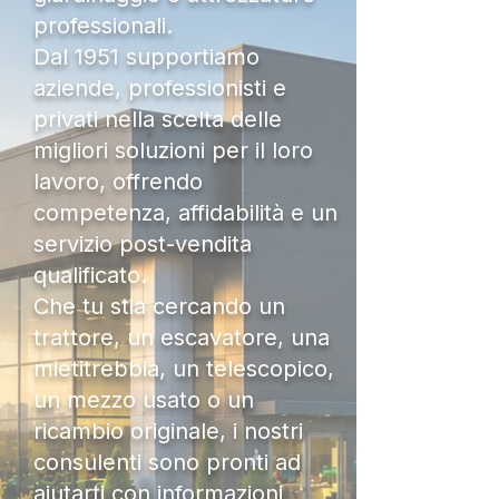
professionali.
Dal 1951 supportiamo
aziende, professionisti e
privati nella scelta delle
migliori soluzioni per il loro
lavoro, offrendo
competenza, affidabilità e un
servizio post-vendita
qualificato.
Che tu stia cercando un
trattore, un escavatore, una
mietitrebbia, un telescopico,
un mezzo usato o un
ricambio originale, i nostri
consulenti sono pronti ad
aiutarti con informazioni