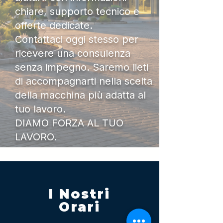
chiare, supporto tecnico e
offerte dedicate.
Contattaci oggi stesso per
ricevere una consulenza
senza impegno. Saremo lieti
di accompagnarti nella scelta
della macchina più adatta al
tuo lavoro.
DIAMO FORZA AL TUO
LAVORO.
I Nostri
Orari