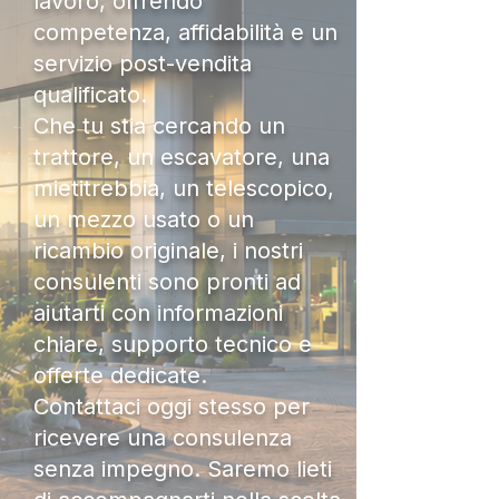
lavoro, offrendo
competenza, affidabilità e un
servizio post-vendita
qualificato.
Che tu stia cercando un
trattore, un escavatore, una
mietitrebbia, un telescopico,
un mezzo usato o un
ricambio originale, i nostri
consulenti sono pronti ad
aiutarti con informazioni
chiare, supporto tecnico e
offerte dedicate.
Contattaci oggi stesso per
ricevere una consulenza
senza impegno. Saremo lieti