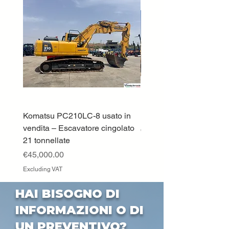
Komatsu PC210LC-8 usato in
DEUTZ-FAHR 5110 TT
vendita – Escavatore cingolato
Price
€33,000.00
21 tonnellate
Excluding VAT
Price
€45,000.00
Excluding VAT
HAI BISOGNO DI
INFORMAZIONI O DI
UN PREVENTIVO?