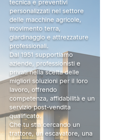
tecnica e preventivi
personalizzati nel settore
delle macchine agricole,
movimento terra,
giardinaggio e attrezzature
professionali.
Dal 1951 supportiamo
aziende, professionisti e
privati nella scelta delle
migliori soluzioni per il loro
lavoro, offrendo
competenza, affidabilità e un
servizio post-vendita
qualificato.
Che tu stia cercando un
trattore, un escavatore, una