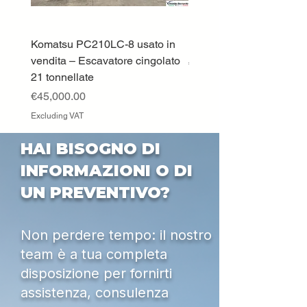
Komatsu PC210LC-8 usato in
DEUTZ-FAHR 5110 TT
vendita – Escavatore cingolato
Price
€33,000.00
21 tonnellate
Excluding VAT
Price
€45,000.00
Excluding VAT
HAI BISOGNO DI
INFORMAZIONI O DI
UN PREVENTIVO?
Non perdere tempo: il nostro
team è a tua completa
disposizione per fornirti
assistenza, consulenza