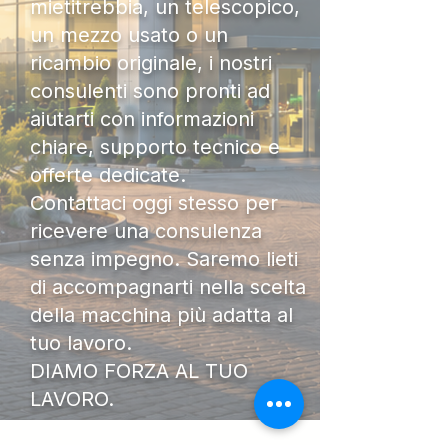
mietitrebbia, un telescopico,
un mezzo usato o un
ricambio originale, i nostri
consulenti sono pronti ad
aiutarti con informazioni
chiare, supporto tecnico e
offerte dedicate.
Contattaci oggi stesso per
ricevere una consulenza
senza impegno. Saremo lieti
di accompagnarti nella scelta
della macchina più adatta al
tuo lavoro.
DIAMO FORZA AL TUO
LAVORO.