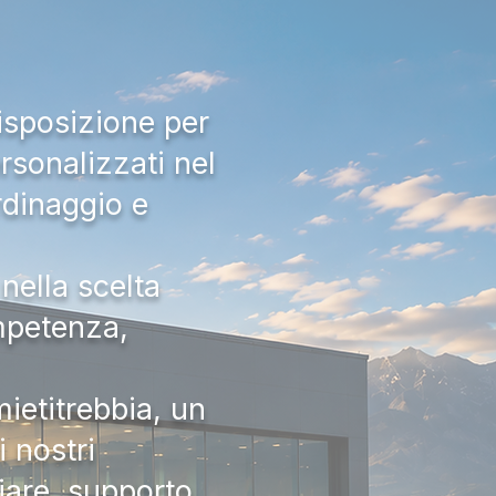
isposizione per
rsonalizzati nel
rdinaggio e
nella scelta
ompetenza,
ietitrebbia, un
 nostri
iare, supporto