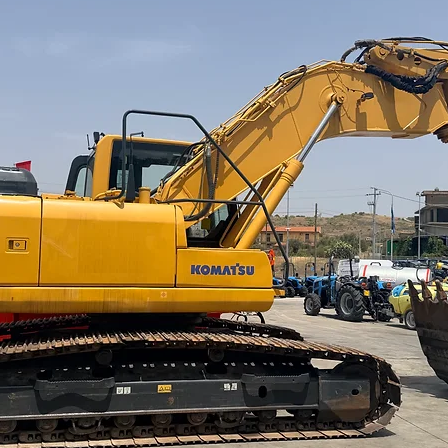
tiranti, ottenend
manutenzione per i
Solo due parti in
Per tutti i tipi di 
serie KSB tollera 
ha un ampio interv
del flusso di olio, a
Il pistone si muov
rivestimento del ci
necessità, mantene
Pistone costruito 
mantenere una cos
ridurre le rotture i
Visibiltà e versati
la loro forma auso
vista eccellente d
operare vicino all
e con frontale ape