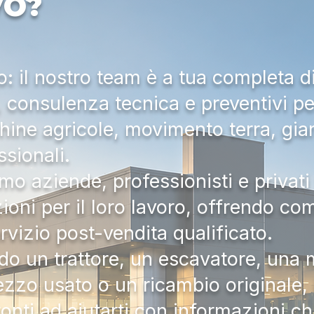
VO?
 il nostro team è a tua completa d
a, consulenza tecnica e preventivi pe
hine agricole, movimento terra, gia
ssionali.
mo aziende, professionisti e privati 
zioni per il loro lavoro, offrendo c
ervizio post-vendita qualificato.
do un trattore, un escavatore, una m
zzo usato o un ricambio originale, i
onti ad aiutarti con informazioni ch