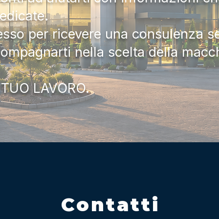
dedicate.
tesso per ricevere una consulenza 
compagnarti nella scelta della macc
 TUO LAVORO.
Contatti