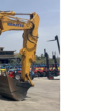
o così più produzione e meno
 nostri clienti.
 movimento.
installazioni (pressurizzazione). La
valori di contropressione elevati ed
allo di calibrazione per la portata
l fine di facilitare l’installazione.
e in un unico intercambiabile
lindro, facile da sostituire in caso di
ndo intatto il corpo principale.
con una geometria special tale da
tante energia di impatto, oltre a
n condizioni di criticità.
lità. I demolitori della serie KSB, con
lata, forniscono all’operatore una
urante il lavoro e permettono di
e mura, entrambi in sezione stretta
rto.