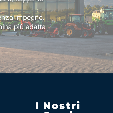
senza impegno.
hina più adatta
I Nostri