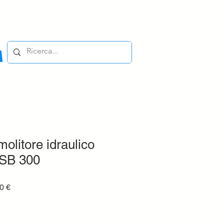
olitore idraulico
KSB 300
Prezzo
0 €
e
scontato