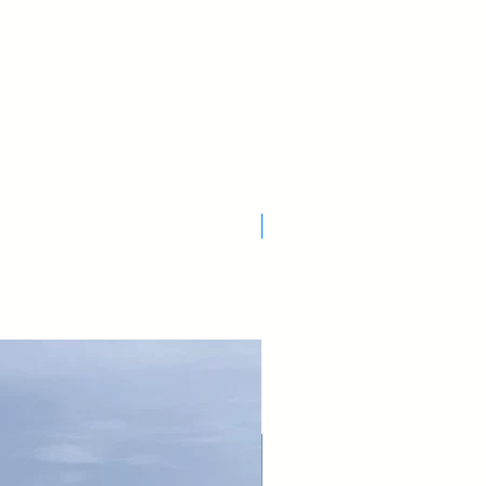
recupero di energia avevano
e di azoto; con il nuovo sistema di
 composto sviluppato da
 in grado di garantire una tenuta
% in più del passato.
ubi sono completamente protetti con
o adatti per ogni tipo di scavo,
 stretti.
La particolare costruzione, con un
osì come l’inserimento di materiale
Nuovo Arrivo
 permesso di raggiungere livelli di
i per un demolitore.
ile. Il sistema di bloccaggio
doppio perno di ritegno consente
 e uniforme degli stessi e
alli di manutenzione meno frequenti
a di bloccaggio.
senza tiranti. L’intera serie KSB
articolare costruzione monoblocco;
ca dà alla struttura un’elevata
rzi di leveraggio, durante il lavoro.
struito in un solo pezzo ed è senza