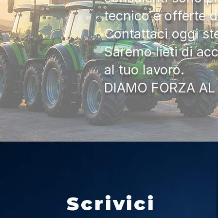
tecnico e offerte 
Contattaci oggi s
Saremo lieti di ac
al tuo lavoro.
DIAMO FORZA AL
Scrivici