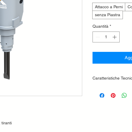
Attacco a Perni
Co
senza Piastra
Quantità
*
Agg
Caratteristiche Tecni
Più Potenza e men
demolitori KSB fu
inerziale dell’azot
30%) e meno vibra
camera di azoto c
dal momento che n
tiranti
Lunga durata della