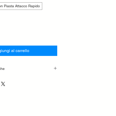
n Piasta Attacco Rapido
iungi al carrello
che
o vibrazioni e manutenzioni. I
nzionano con recupero di energia
o, ottenendo più potenza (oltre il
zioni. Ciò avviene grazie alla
he riduce i costi di manutenzione
on ha diaframmi al suo interno.
 carica di azoto In passato. I