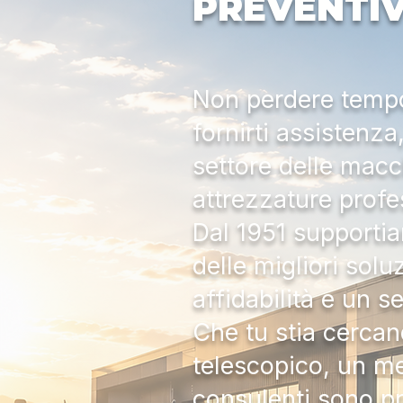
PREVENTI
Non perdere tempo:
fornirti assistenz
settore delle macc
attrezzature profe
Dal 1951 supportia
delle migliori solu
affidabilità e un s
Che tu stia cercan
telescopico, un me
consulenti sono pr