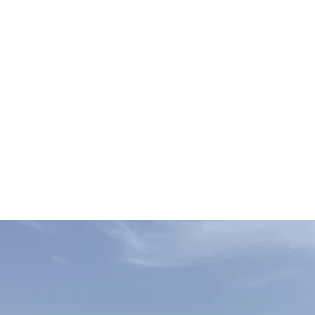
demolitori per il 
frequenti ricarich
tenuta e il nuovo
Freudenberg, sono
ai gas pari al 300
Tubi protetti. I t
un involucro e son
soprattutto in spazi
Corpo silenziato. 
involucro chiuso c
fonoassorbente, ha
rumore molto bass
Doppio ferma utens
dell’utensile con 
un’usura adeguata
garantisce interv
per l’intero sistem
Corpo monoblocco 
beneficia della p
questa caratteristi
resistenza agli sfo
Il demolitore è co