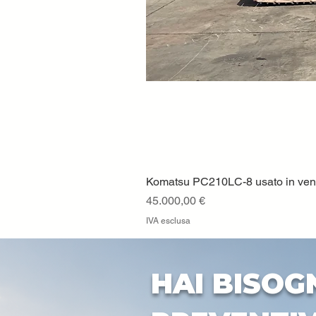
Komatsu PC210LC-8 usato in vendi
Prezzo
45.000,00 €
IVA esclusa
HAI BISOG