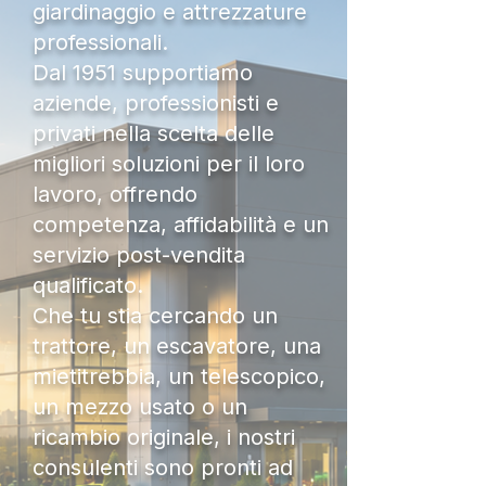
giardinaggio e attrezzature
professionali.
Dal 1951 supportiamo
aziende, professionisti e
privati nella scelta delle
migliori soluzioni per il loro
lavoro, offrendo
competenza, affidabilità e un
servizio post-vendita
qualificato.
Che tu stia cercando un
trattore, un escavatore, una
mietitrebbia, un telescopico,
un mezzo usato o un
ricambio originale, i nostri
consulenti sono pronti ad