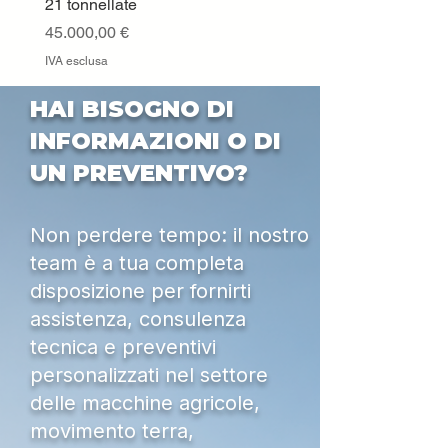
Livello di potenza
114 dB(A)
21 tonnellate
IVA esclusa
sonora, garantito
Prezzo
45.000,00 €
³
IVA esclusa
HAI BISOGNO DI
INFORMAZIONI O DI
UN PREVENTIVO?
Non perdere tempo: il nostro
team è a tua completa
disposizione per fornirti
assistenza, consulenza
tecnica e preventivi
personalizzati nel settore
delle macchine agricole,
movimento terra,