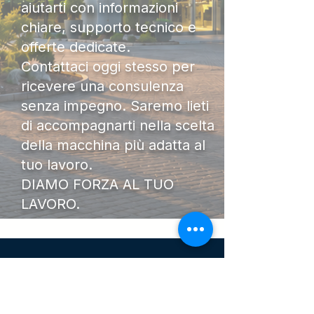
aiutarti con informazioni
chiare, supporto tecnico e
offerte dedicate.
Contattaci oggi stesso per
ricevere una consulenza
senza impegno. Saremo lieti
di accompagnarti nella scelta
della macchina più adatta al
tuo lavoro.
DIAMO FORZA AL TUO
LAVORO.
I Nostri
Orari