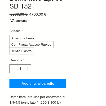
SB 152
Prezzo
Prezzo
 6800,00 € 
4700,00 €
regolare
scontato
IVA esclusa
Attacco
*
Attacco a Perni
Con Piasta Attacco Rapido
senza Piastra
Quantità
*
Aggiungi al carrello
Demolitore idraulico per escavatori di
1,9-4,5 tonnellate (4.200-9.900 lb)