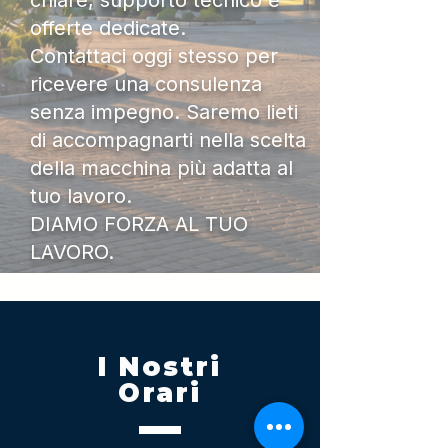
chiare, supporto tecnico e
offerte dedicate.
Contattaci oggi stesso per
ricevere una consulenza
senza impegno. Saremo lieti
di accompagnarti nella scelta
della macchina più adatta al
tuo lavoro.
DIAMO FORZA AL TUO
LAVORO.
I Nostri
Orari