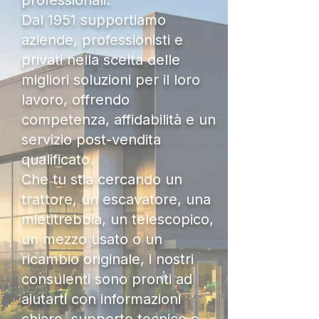
professionali.
Dal 1951 supportiamo
aziende, professionisti e
privati nella scelta delle
migliori soluzioni per il loro
lavoro, offrendo
competenza, affidabilità e un
servizio post-vendita
qualificato.
Che tu stia cercando un
trattore, un escavatore, una
mietitrebbia, un telescopico,
un mezzo usato o un
ricambio originale, i nostri
consulenti sono pronti ad
aiutarti con informazioni