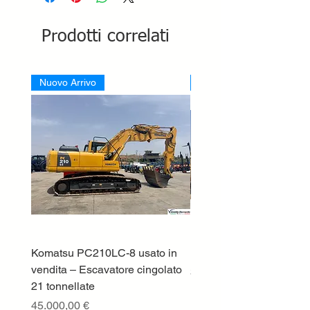
Prodotti correlati
Nuovo Arrivo
Nuovo Arrivo
Komatsu PC210LC-8 usato in
DEUTZ-FAHR 5110 TT
vendita – Escavatore cingolato
Prezzo
33.000,00 €
21 tonnellate
IVA esclusa
Prezzo
45.000,00 €