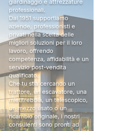
giardinaggio e attrezzature
professionali.
Dal 1951 supportiamo
aziende, professionisti e
privati nella scelta delle
migliori soluzioni per il loro
lavoro, offrendo
competenza, affidabilità e un
servizio post-vendita
qualificato.
Che tu stia cercando un
trattore, un escavatore, una
mietitrebbia, un telescopico,
un mezzo usato o un
ricambio originale, i nostri
consulenti sono pronti ad