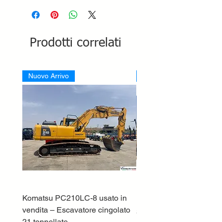
Prodotti correlati
Nuovo Arrivo
Nuovo Arrivo
Komatsu PC210LC-8 usato in
DEUTZ-FAHR 5110 TT
vendita – Escavatore cingolato
Prezzo
33.000,00 €
21 tonnellate