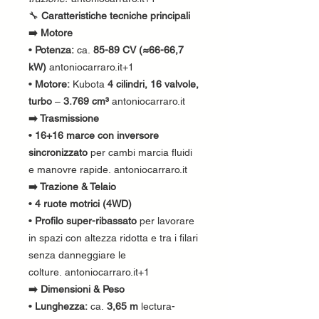
🔧
Caratteristiche tecniche principali
➡️ Motore
•
Potenza:
ca.
85-89 CV (≈66-66,7
kW)
antoniocarraro.it+1
•
Motore:
Kubota
4 cilindri, 16 valvole,
turbo
–
3.769 cm³
antoniocarraro.it
➡️ Trasmissione
•
16+16 marce con inversore
sincronizzato
per cambi marcia fluidi
e manovre rapide. antoniocarraro.it
➡️ Trazione & Telaio
•
4 ruote motrici (4WD)
•
Profilo super-ribassato
per lavorare
in spazi con altezza ridotta e tra i filari
senza danneggiare le
colture. antoniocarraro.it+1
➡️ Dimensioni & Peso
•
Lunghezza:
ca.
3,65 m
lectura-