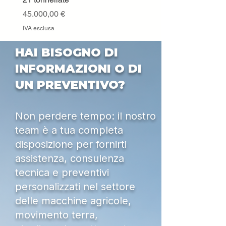
IVA esclusa
Prezzo
45.000,00 €
IVA esclusa
HAI BISOGNO DI
INFORMAZIONI O DI
UN PREVENTIVO?
Non perdere tempo: il nostro
team è a tua completa
disposizione per fornirti
assistenza, consulenza
tecnica e preventivi
personalizzati nel settore
delle macchine agricole,
movimento terra,