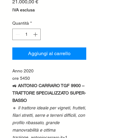
Prezzo
21.000,00 €
IVA esclusa
Quantità
*
Aggiungi al carrello
Anno 2020
ore 5450
🚜
ANTONIO CARRARO TGF 9900 –
TRATTORE SPECIALIZZATO SUPER-
BASSO
🔹
Il trattore ideale per vigneti, frutteti,
filari stretti, serre e terreni difficili, con
profilo ribassato, grande
manovrabilità e ottima
trazione.
antoniocarraro.it+1