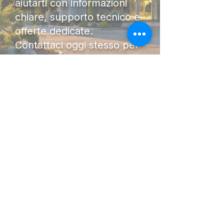
aiutarti con informazioni
chiare, supporto tecnico e
offerte dedicate.
Contattaci oggi stesso per
ricevere una consulenza
senza impegno. Saremo lieti
di accompagnarti nella scelta
della macchina più adatta al
tuo lavoro.
DIAMO FORZA AL TUO
LAVORO.
I Nostri
Orari