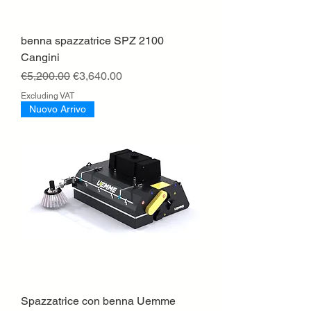
benna spazzatrice SPZ 2100
Cangini
Regular Price
Sale Price
€5,200.00
€3,640.00
Excluding VAT
Nuovo Arrivo
Spazzatrice con benna Uemme