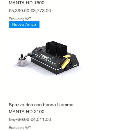
MANTA HD 1800
Regular Price
Sale Price
€5,390.00
€3,773.00
Excluding VAT
Nuovo Arrivo
Spazzatrice con benna Uemme
MANTA HD 2100
Regular Price
Sale Price
€5,730.00
€4,011.00
Excluding VAT