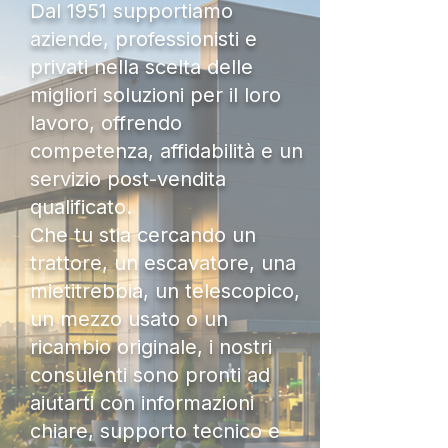
Dal 1951 supportiamo
aziende, professionisti e
privati nella scelta delle
migliori soluzioni per il loro
lavoro, offrendo
competenza, affidabilità e un
servizio post-vendita
qualificato.
Che tu stia cercando un
trattore, un escavatore, una
mietitrebbia, un telescopico,
un mezzo usato o un
ricambio originale, i nostri
consulenti sono pronti ad
aiutarti con informazioni
chiare, supporto tecnico e