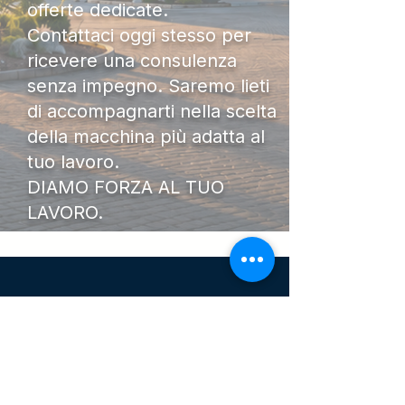
offerte dedicate.
Contattaci oggi stesso per
ricevere una consulenza
senza impegno. Saremo lieti
di accompagnarti nella scelta
della macchina più adatta al
tuo lavoro.
DIAMO FORZA AL TUO
LAVORO.
I Nostri
Orari