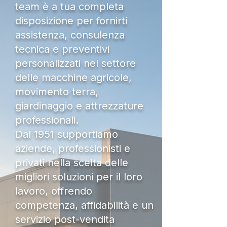
team è a tua completa
disposizione per fornirti
assistenza, consulenza
tecnica e preventivi
personalizzati nel settore
delle macchine agricole,
movimento terra,
giardinaggio e attrezzature
professionali.
Dal 1951 supportiamo
aziende, professionisti e
privati nella scelta delle
migliori soluzioni per il loro
lavoro, offrendo
competenza, affidabilità e un
servizio post-vendita