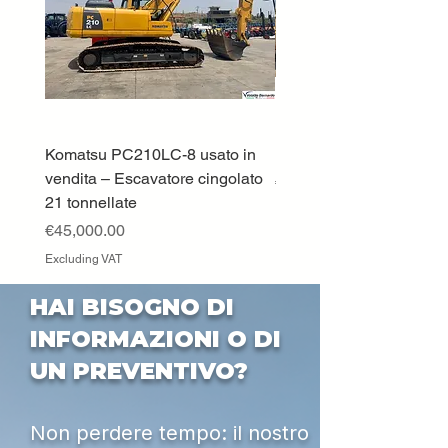
Komatsu PC210LC-8 usato in
DEUTZ-FAHR 5110 TT
vendita – Escavatore cingolato
Price
€33,000.00
21 tonnellate
Excluding VAT
Price
€45,000.00
Excluding VAT
HAI BISOGNO DI
INFORMAZIONI O DI
UN PREVENTIVO?
Non perdere tempo: il nostro