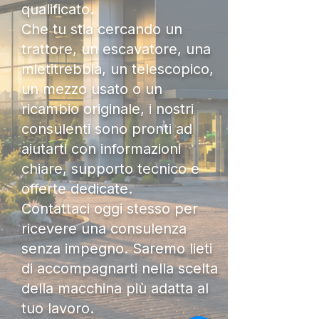
qualificato.
Che tu stia cercando un
trattore, un escavatore, una
mietitrebbia, un telescopico,
un mezzo usato o un
ricambio originale, i nostri
consulenti sono pronti ad
aiutarti con informazioni
chiare, supporto tecnico e
offerte dedicate.
Contattaci oggi stesso per
ricevere una consulenza
senza impegno. Saremo lieti
di accompagnarti nella scelta
della macchina più adatta al
tuo lavoro.