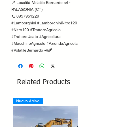
📍 Località: Volatile Bernardo srl -
PALAGONIA (CT)
📞 0957951229
#Lamborghini #LamborghiniNitro120
#Nitro120 #TrattoreAgricolo
#TrattoreUsato #Agricoltura
#MacchineAgricole #AziendaAgricola
#VolatileBernardo 🚜🌾
Related Products
Nuovo Arrivo
Nuovo Arrivo