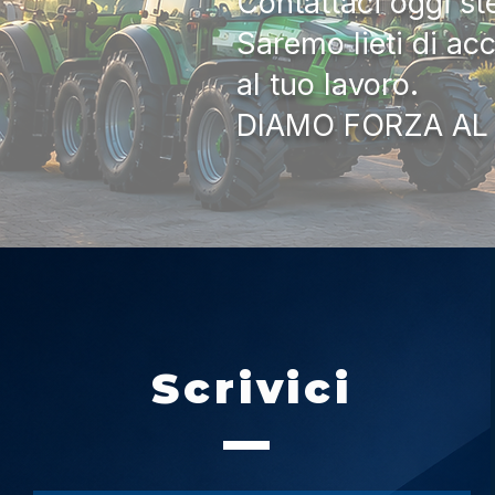
Contattaci oggi s
Saremo lieti di ac
al tuo lavoro.
DIAMO FORZA AL
Scrivici