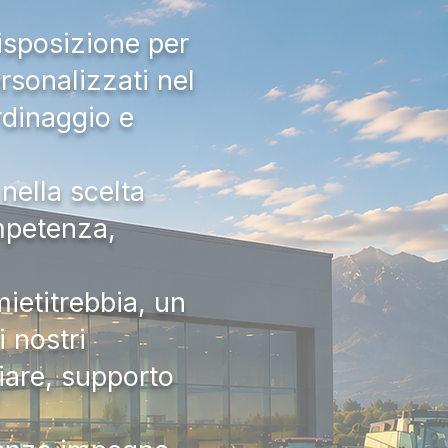
isposizione per
rsonalizzati nel
rdinaggio e
nella scelta
ompetenza,
ietitrebbia, un
 nostri
iare, supporto