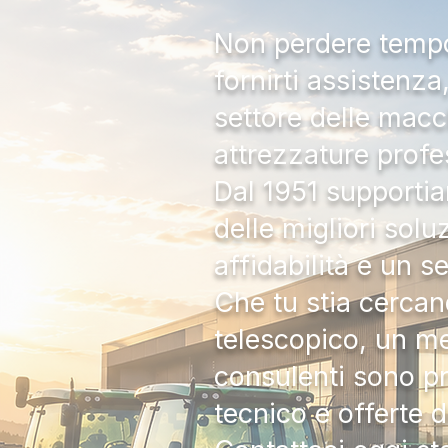
Non perdere tempo:
fornirti assistenz
settore delle macc
attrezzature profe
Dal 1951 supportia
delle migliori solu
affidabilità e un s
Che tu stia cercan
telescopico, un me
consulenti sono pr
tecnico e offerte 