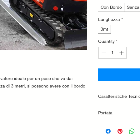
Con Bordo
Senza
Lunghezza
*
3mt
Quantity
*
avatore ideale per un peso che va dai
 di 3 metri, si possono avere con il bordo
Caratteristiche Tecni
Lunghezza 3000
Portata
Peso 45kg
Passo 1000 kg 2
Passo 1500 kg 2
Passo 2000 kg 2