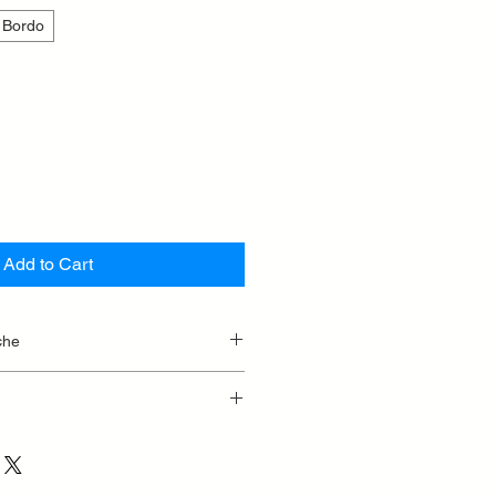
 Bordo
Add to Cart
che
050
500
500