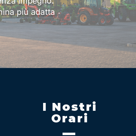
senza impegno.
hina più adatta
I Nostri
Orari