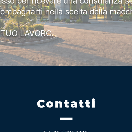
tesso per ricevere una consulenza 
compagnarti nella scelta della macc
 TUO LAVORO.
Contatti