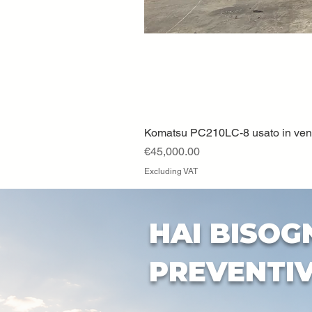
Komatsu PC210LC-8 usato in vendi
Price
€45,000.00
Excluding VAT
HAI BISOG
PREVENTI