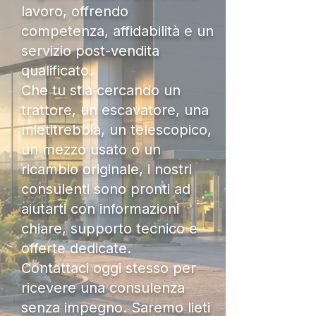
lavoro, offrendo
competenza, affidabilità e un
servizio post-vendita
qualificato.
Che tu stia cercando un
trattore, un escavatore, una
mietitrebbia, un telescopico,
un mezzo usato o un
ricambio originale, i nostri
consulenti sono pronti ad
aiutarti con informazioni
chiare, supporto tecnico e
offerte dedicate.
Contattaci oggi stesso per
ricevere una consulenza
senza impegno. Saremo lieti