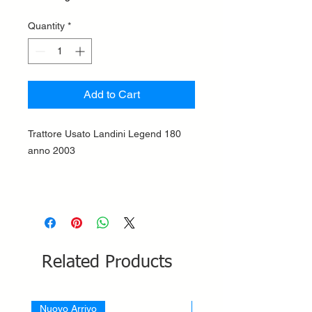
Quantity
*
Add to Cart
Trattore Usato Landini Legend 180
anno 2003
Related Products
Nuovo Arrivo
Nuovo Arrivo