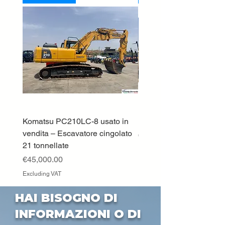
Komatsu PC210LC-8 usato in
DEUTZ-FAHR 5110 TT
vendita – Escavatore cingolato
Price
€33,000.00
21 tonnellate
Excluding VAT
Price
€45,000.00
Excluding VAT
HAI BISOGNO DI
INFORMAZIONI O DI