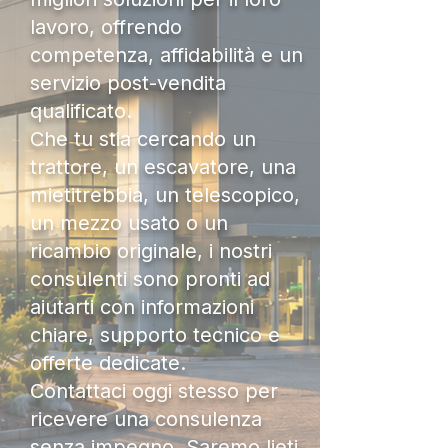
lavoro, offrendo
competenza, affidabilità e un
servizio post-vendita
qualificato.
Che tu stia cercando un
trattore, un escavatore, una
mietitrebbia, un telescopico,
un mezzo usato o un
ricambio originale, i nostri
consulenti sono pronti ad
aiutarti con informazioni
chiare, supporto tecnico e
offerte dedicate.
Contattaci oggi stesso per
ricevere una consulenza
senza impegno. Saremo lieti