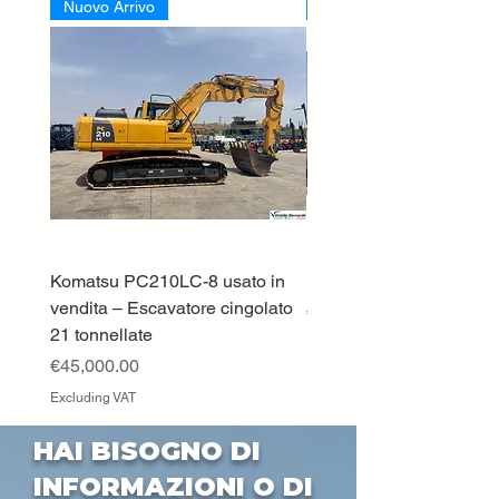
Nuovo Arrivo
Nuovo Arrivo
Komatsu PC210LC-8 usato in
DEUTZ-FAHR 5110 TT
vendita – Escavatore cingolato
Price
€33,000.00
21 tonnellate
Excluding VAT
Price
€45,000.00
Excluding VAT
HAI BISOGNO DI
INFORMAZIONI O DI