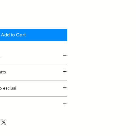
Add to Cart
.
essionaria.
lato
o esclusi