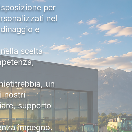
isposizione per
rsonalizzati nel
rdinaggio e
nella scelta
ompetenza,
ietitrebbia, un
 nostri
iare, supporto
senza impegno.