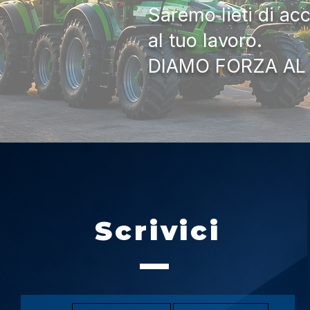
Saremo lieti di ac
al tuo lavoro.
DIAMO FORZA AL
Scrivici