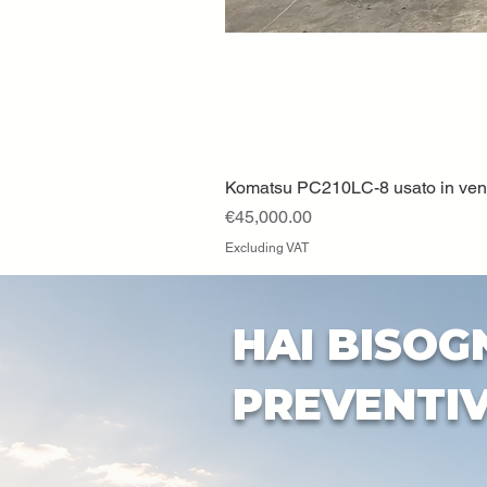
Komatsu PC210LC-8 usato in vendi
Price
€45,000.00
Excluding VAT
HAI BISOG
PREVENTI