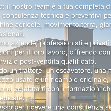
 il nostro team è a tua completa d
a, consulenza tecnica e preventivi pe
hine agricole, movimento terra, gia
ssionali.
mo aziende, professionisti e privati 
zioni per il loro lavoro, offrendo c
ervizio post-vendita qualificato.
do un trattore, un escavatore, una m
zzo usato o un ricambio originale, i
onti ad aiutarti con informazioni ch
dedicate.
tesso per ricevere una consulenza 