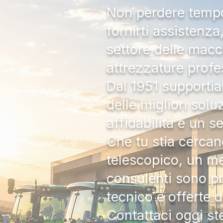
Non perdere tempo:
fornirti assistenz
settore delle macc
attrezzature profe
Dal 1951 supportia
delle migliori solu
affidabilità e un s
Che tu stia cercan
telescopico, un me
consulenti sono pr
tecnico e offerte 
Contattaci oggi s