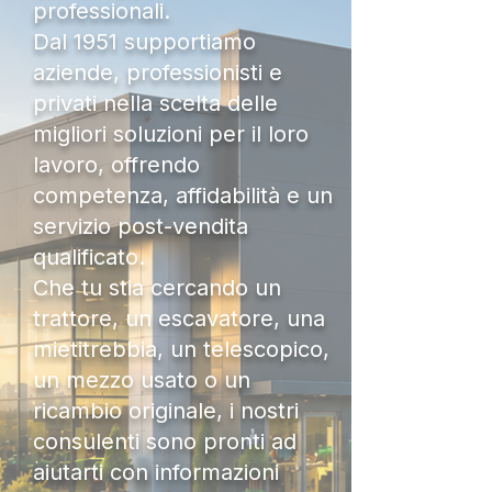
professionali.
Dal 1951 supportiamo
aziende, professionisti e
privati nella scelta delle
migliori soluzioni per il loro
lavoro, offrendo
competenza, affidabilità e un
servizio post-vendita
qualificato.
Che tu stia cercando un
trattore, un escavatore, una
mietitrebbia, un telescopico,
un mezzo usato o un
ricambio originale, i nostri
consulenti sono pronti ad
aiutarti con informazioni