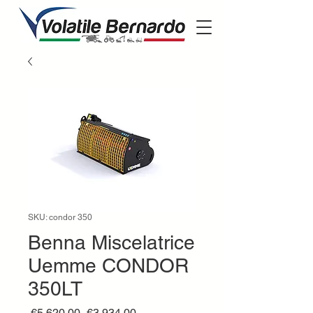
SKU: condor 350
Benna Miscelatrice
Uemme CONDOR
350LT
Regular
Sale
 €5,620.00 
€3,934.00