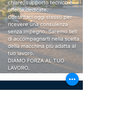
chiare, supporto tecnico e
offerte dedicate.
Contattaci oggi stesso per
ricevere una consulenza
senza impegno. Saremo lieti
di accompagnarti nella scelta
della macchina più adatta al
tuo lavoro.
DIAMO FORZA AL TUO
LAVORO.
I Nostri
Orari