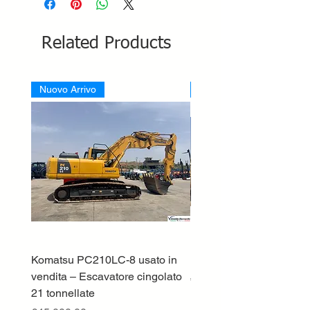
Related Products
Nuovo Arrivo
Nuovo Arrivo
Komatsu PC210LC-8 usato in
DEUTZ-FAHR 5110 TT
vendita – Escavatore cingolato
Price
€33,000.00
21 tonnellate
Excluding VAT