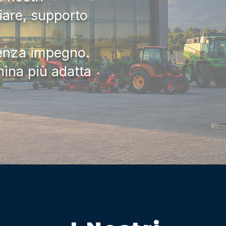
iare, supporto
senza impegno.
hina più adatta