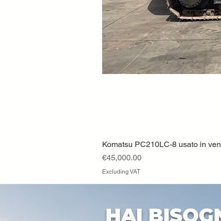
Komatsu PC210LC-8 usato in vendi
Price
€45,000.00
Excluding VAT
HAI BISOG