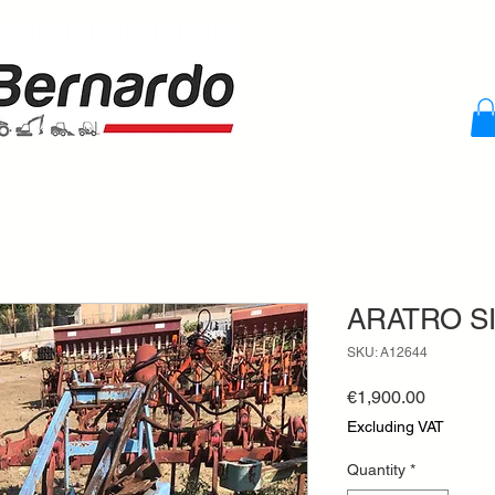
ARATRO SI
SKU: A12644
Price
€1,900.00
Excluding VAT
Quantity
*