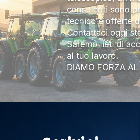
consulenti sono pr
tecnico e offerte 
Contattaci oggi s
Saremo lieti di ac
al tuo lavoro.
DIAMO FORZA AL