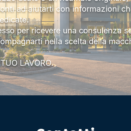
onti ad aiutarti con informazioni ch
dedicate.
tesso per ricevere una consulenza 
compagnarti nella scelta della macc
 TUO LAVORO.