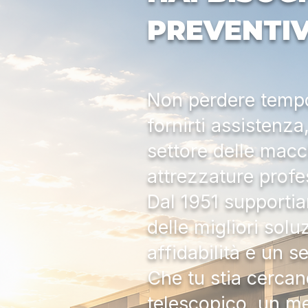
PREVENTI
Non perdere tempo:
fornirti assistenz
settore delle macc
attrezzature profe
Dal 1951 supportia
delle migliori solu
affidabilità e un s
Che tu stia cercan
telescopico, un me