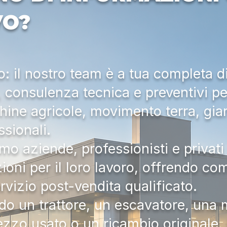
VO?
 il nostro team è a tua completa d
a, consulenza tecnica e preventivi pe
hine agricole, movimento terra, gia
ssionali.
mo aziende, professionisti e privati 
zioni per il loro lavoro, offrendo c
ervizio post-vendita qualificato.
do un trattore, un escavatore, una m
zzo usato o un ricambio originale, i