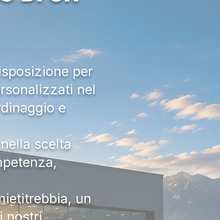
isposizione per
rsonalizzati nel
rdinaggio e
nella scelta
ompetenza,
ietitrebbia, un
 nostri