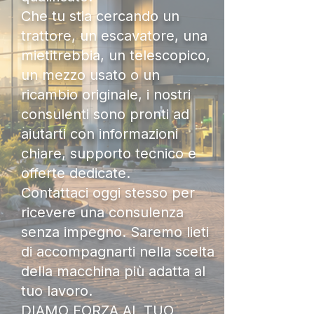
Che tu stia cercando un
trattore, un escavatore, una
mietitrebbia, un telescopico,
un mezzo usato o un
ricambio originale, i nostri
consulenti sono pronti ad
aiutarti con informazioni
chiare, supporto tecnico e
offerte dedicate.
Contattaci oggi stesso per
ricevere una consulenza
senza impegno. Saremo lieti
di accompagnarti nella scelta
della macchina più adatta al
tuo lavoro.
DIAMO FORZA AL TUO