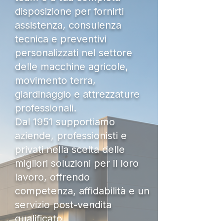
disposizione per fornirti
assistenza, consulenza
tecnica e preventivi
personalizzati nel settore
delle macchine agricole,
movimento terra,
giardinaggio e attrezzature
professionali.
Dal 1951 supportiamo
aziende, professionisti e
privati nella scelta delle
migliori soluzioni per il loro
lavoro, offrendo
competenza, affidabilità e un
servizio post-vendita
qualificato.