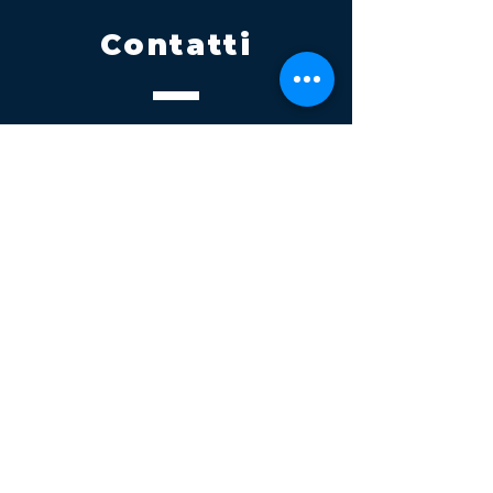
Contatti
Tel.
095 795 1229
Mail
info@volatile.it
Sede di Palagonia
C.da TreFontane snc
Sede di Partinico
Turrisi, S.S.113km 310+085, 90047
Partinico
P.iva 03543990877