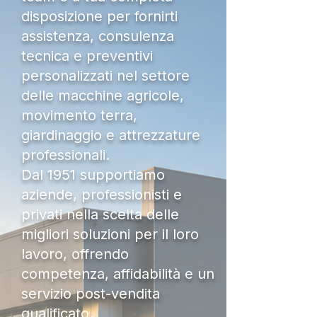
disposizione per fornirti
assistenza, consulenza
tecnica e preventivi
personalizzati nel settore
delle macchine agricole,
movimento terra,
giardinaggio e attrezzature
professionali.
Dal 1951 supportiamo
aziende, professionisti e
privati nella scelta delle
migliori soluzioni per il loro
lavoro, offrendo
competenza, affidabilità e un
servizio post-vendita
qualificato.