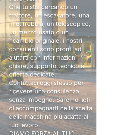
Che tu stia cercando un
trattore, un escavatore, una
mietitrebbia, un telescopico,
un mezzo usato o un
ricambio originale, i nostri
consulenti sono pronti ad
aiutarti con informazioni
chiare, supporto tecnico e
offerte dedicate.
Contattaci oggi stesso per
ricevere una consulenza
senza impegno. Saremo lieti
di accompagnarti nella scelta
della macchina più adatta al
tuo lavoro.
DIAMO FORZA AL TUO