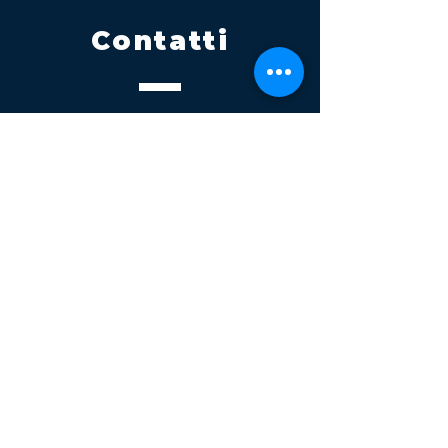
Contatti
Tel.
095 795 1229
Mail
info@volatile.it
Sede di Palagonia
C.da TreFontane snc
Sede di Partinico
Turrisi, S.S.113km 310+085, 90047
Partinico
P.iva 03543990877