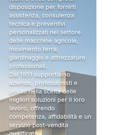
disposizione per fornirti
assistenza, consulenza
tecnica e preventivi
personalizzati nel settore
delle macchine agricole,
movimento terra,
giardinaggio e attrezzature
professionali.
Dal 1951 supportiamo
aziende, professionisti e
privati nella scelta delle
migliori soluzioni per il loro
lavoro, offrendo
competenza, affidabilità e un
servizio post-vendita
qualificato.