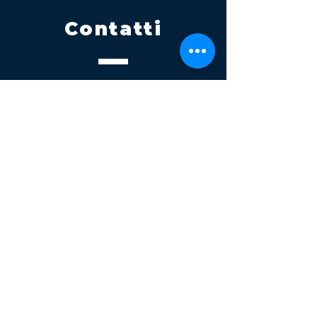
Contatti
Tel.
095 795 1229
Mail
info@volatile.it
Sede di Palagonia
C.da TreFontane snc
Sede di Partinico
Turrisi, S.S.113km 310+085, 90047
Partinico
P.iva 03543990877