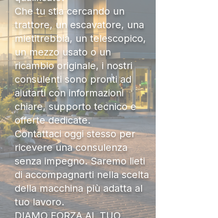
Che tu stia cercando un
trattore, un escavatore, una
mietitrebbia, un telescopico,
un mezzo usato o un
ricambio originale, i nostri
consulenti sono pronti ad
aiutarti con informazioni
chiare, supporto tecnico e
offerte dedicate.
Contattaci oggi stesso per
ricevere una consulenza
senza impegno. Saremo lieti
di accompagnarti nella scelta
della macchina più adatta al
tuo lavoro.
DIAMO FORZA AL TUO