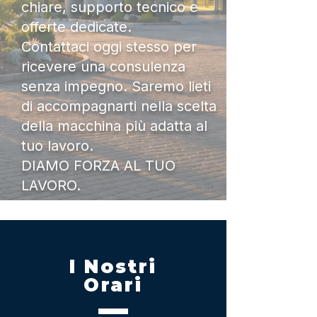
chiare, supporto tecnico e
offerte dedicate.
Contattaci oggi stesso per
ricevere una consulenza
senza impegno. Saremo lieti
di accompagnarti nella scelta
della macchina più adatta al
tuo lavoro.
DIAMO FORZA AL TUO
LAVORO.
I Nostri
Orari