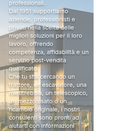
professionali.
Dal 1951 supportiamo
aziende, professionisti e
privati nella scelta delle
migliori soluzioni per il loro
lavoro, offrendo
competenza, affidabilità e un
servizio post-vendita
qualificato.
Che tu stia cercando un
trattore, un escavatore, una
mietitrebbia, un telescopico,
un mezzo usato o un
ricambio originale, i nostri
consulenti sono pronti ad
aiutarti con informazioni