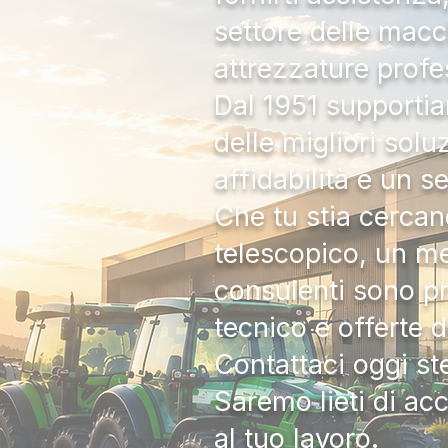
settore delle macc
attrezzature profe
Dal 1951 supportia
delle migliori solu
affidabilità e un s
Che tu stia cercan
telescopico, un me
consulenti sono pr
tecnico e offerte 
Contattaci oggi s
Saremo lieti di ac
al tuo lavoro.