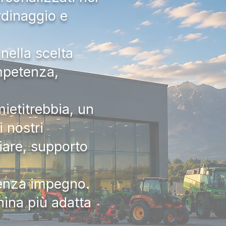
rdinaggio e
nella scelta
ompetenza,
ietitrebbia, un
 nostri
iare, supporto
senza impegno.
hina più adatta