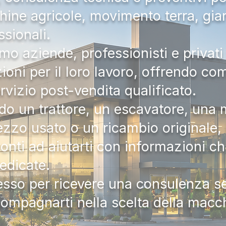
hine agricole, movimento terra, gia
ssionali.
mo aziende, professionisti e privati 
zioni per il loro lavoro, offrendo c
ervizio post-vendita qualificato.
do un trattore, un escavatore, una m
zzo usato o un ricambio originale, i
onti ad aiutarti con informazioni ch
dedicate.
tesso per ricevere una consulenza 
compagnarti nella scelta della macc